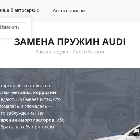
Автосервисам
йший автосервис
Изменить
ЗАМЕНА ПРУЖИН AUDI
Замена пружин Audi в Казани
оры и обстоятельства.
сти» металла, коррозии
едают. Но бывает и так, что
сломалась и сломалась —
то заблуждение! Так,
старения амортизаторов
, ибо
брать на себя при таком