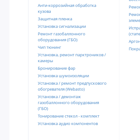
Анти-коррозийная обработка
Ремон
кузова
Ремон
Защитная пленка
элеме
Установка сигнализации
Испра
Ремонт газобаллонного
(стап
оборудования (ГБО)
Аргон
Чип тюнинг
Покра
Установка, ремонт парктроников /
камеры
Бронирование фар
Установка шумоизоляции
Установка / ремонт предпускового
обогревателя (Webasto)
Установка / демонтаж
газобаллонного оборудования
(ГБО)
Тонирование стекол - комплект
Установка аудио компонентов