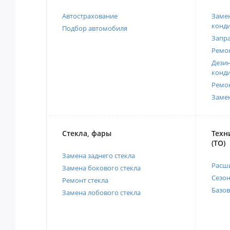
Автострахование
Замен
конд
Подбор автомобиля
Запр
Ремо
Дези
конд
Ремо
Заме
Стекла, фары
Техн
(ТО)
Замена заднего стекла
Расш
Замена бокового стекла
Сезо
Ремонт стекла
Базов
Замена лобового стекла