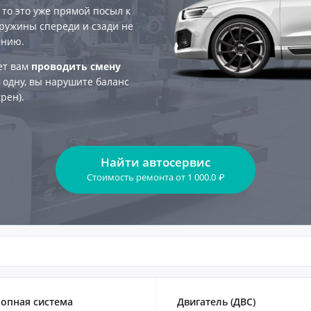
, то это уже прямой посыл к
пружины спереди и сзади не
анию.
ет вам
проводить смену
о одну, вы нарушите баланс
рен).
Найти автосервис
Стоимость ремонта
от
1 000.0
₽
опная система
Двигатель (ДВС)