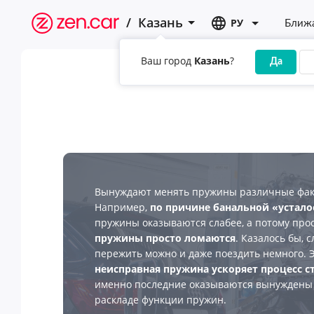
/
Казань
РУ
Ближа
Ваш город
Казань
?
Да
Вынуждают менять пружины различные факт
Например,
по причине банальной «устало
пружины оказываются слабее, а потому прос
пружины просто ломаются
. Казалось бы, 
пережить можно и даже поездить немного. Э
неисправная пружина ускоряет процесс 
именно последние оказываются вынуждены 
раскладе функции пружин.