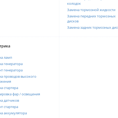
колодок
Замена тормозной жидкости
Замена передних тормозных
дисков
Замена задних тормозных дис
трика
на ламп
а генератора
т генератора
а проводов высокого
яжения
а стартера
ировка фар / освещения
а датчиков
т стартера
на аккумулятора