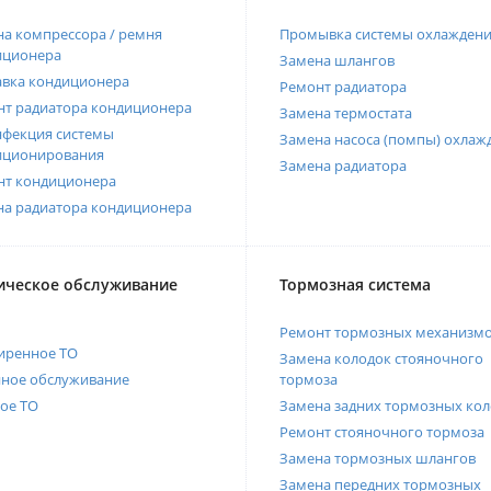
а компрессора / ремня
Промывка системы охлажден
иционера
Замена шлангов
авка кондиционера
Ремонт радиатора
нт радиатора кондиционера
Замена термостата
нфекция системы
Замена насоса (помпы) охлаж
иционирования
Замена радиатора
нт кондиционера
на радиатора кондиционера
ическое обслуживание
Тормозная система
Ремонт тормозных механизм
иренное ТО
Замена колодок стояночного
нное обслуживание
тормоза
ое ТО
Замена задних тормозных кол
Ремонт стояночного тормоза
Замена тормозных шлангов
Замена передних тормозных