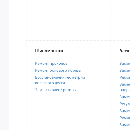
Шиномонтаж
Элек
Ремонт проколов
Заме
Ремонт бокового пореза
Замен
Восстановления геометрии
Ремон
колесного диска
Замен
Замена колес / резины
напр
Замен
Регул
Замен
Ремон
Заме