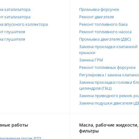
а катализатора
Промывка форсунок
т катализатора
Ремонт двигателя
а впускного коллектора
Ремонт топливного бака
нт глушителя
Ремонт топливного насоса
на глушителя
Промывка двигателя (ДВС)
Замена прокладки клапанной
крышки
Замена ГРМ
Ремонт топливных форсунок
Регулировка / замена клапано
Замена прокладки головки бл
цилиндров (ГБЦ)
Замена приводного ремня, ро
Замена подушки двигателя (Д
вные работы
Масла, рабочие жидкости,
фильтры
ановление после ДТП