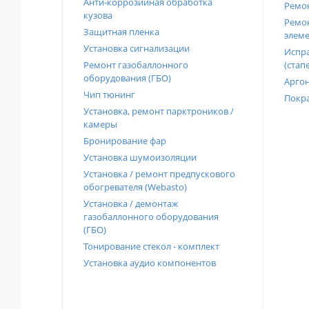
Анти-коррозийная обработка
Ремон
кузова
Ремон
Защитная пленка
элеме
Установка сигнализации
Испра
Ремонт газобаллонного
(стап
оборудования (ГБО)
Аргон
Чип тюнинг
Покра
Установка, ремонт парктроников /
камеры
Бронирование фар
Установка шумоизоляции
Установка / ремонт предпускового
обогревателя (Webasto)
Установка / демонтаж
газобаллонного оборудования
(ГБО)
Тонирование стекол - комплект
Установка аудио компонентов