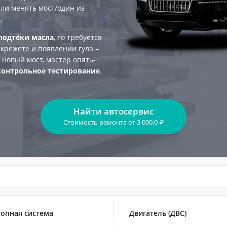
 ли менять мост/один из
.
подтёки масла
, то требуется
 скрежете и появлении гула –
 новый мост, мастер опять-
контрольное тестирование
.
Найти автосервис
Стоимость ремонта
от
3 000.0
₽
опная система
Двигатель (ДВС)