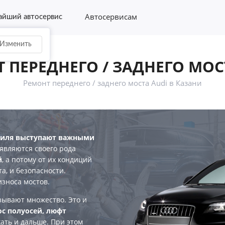
Автосервисам
йший автосервис
Изменить
 ПЕРЕДНЕГО / ЗАДНЕГО МОС
Ремонт переднего / заднего моста Audi в Казани
биля выступают важными
 являются своего рода
й
, а потому от их кондиций
а, и безопасности.
износа мостов.
зывают множество. Это и
с полуосей, люфт
ать и дальше. При этом