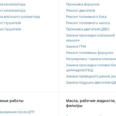
а катализатора
Промывка форсунок
т катализатора
Ремонт двигателя
а впускного коллектора
Ремонт топливного бака
нт глушителя
Ремонт топливного насоса
на глушителя
Промывка двигателя (ДВС)
Замена прокладки клапанной
крышки
Замена ГРМ
Ремонт топливных форсунок
Регулировка / замена клапано
Замена прокладки головки бл
цилиндров (ГБЦ)
Замена приводного ремня, ро
Замена подушки двигателя (Д
вные работы
Масла, рабочие жидкости,
фильтры
ановление после ДТП