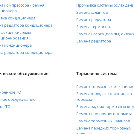
а компрессора / ремня
Промывка системы охлажден
иционера
Замена шлангов
авка кондиционера
Ремонт радиатора
нт радиатора кондиционера
Замена термостата
нфекция системы
Замена насоса (помпы) охлаж
иционирования
Замена радиатора
нт кондиционера
на радиатора кондиционера
ическое обслуживание
Тормозная система
Ремонт тормозных механизм
иренное ТО
Замена колодок стояночного
нное обслуживание
тормоза
ое ТО
Замена задних тормозных кол
Ремонт стояночного тормоза
Замена тормозных шлангов
Замена передних тормозных
колодок