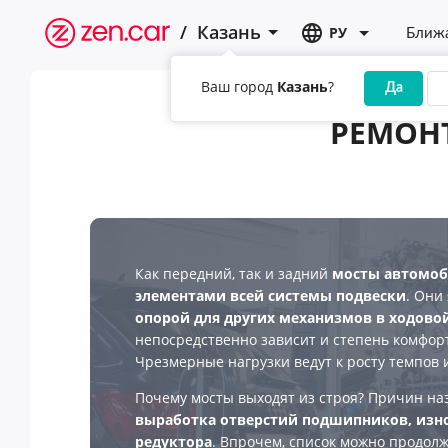
/
Казань
РУ
Ближа
Ваш город
Казань
?
Да
РЕМОНТ
Как передний, так и задний
мосты автомо
элементами всей системы подвески
. Они
опорой для других механизмов в ходово
непосредственно зависит и степень комфорт
Чрезмерные нагрузки ведут к росту темпов 
Почему мосты выходят из строя? Причин на
выработка отверстий подшипников, изно
редуктора
. Впрочем, список можно продолж