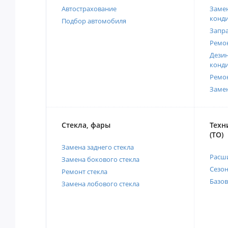
Автострахование
Замен
конд
Подбор автомобиля
Запр
Ремо
Дези
конд
Ремо
Заме
Стекла, фары
Техн
(ТО)
Замена заднего стекла
Расш
Замена бокового стекла
Сезо
Ремонт стекла
Базов
Замена лобового стекла