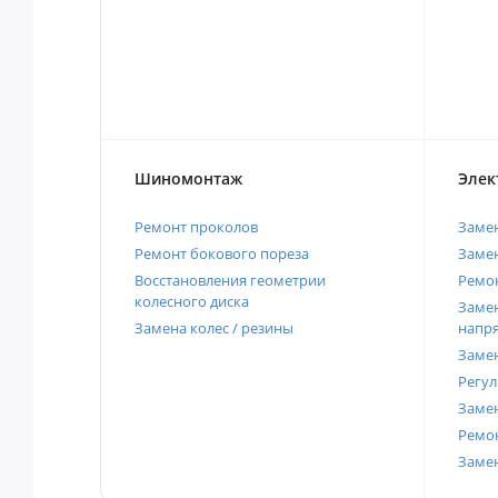
Шиномонтаж
Элек
Ремонт проколов
Заме
Ремонт бокового пореза
Замен
Восстановления геометрии
Ремон
колесного диска
Замен
Замена колес / резины
напр
Замен
Регул
Замен
Ремон
Заме