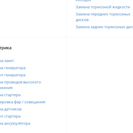
Замена тормозной жидкости
Замена передних тормозных
дисков
Замена задних тормозных дис
трика
на ламп
а генератора
т генератора
а проводов высокого
яжения
а стартера
ировка фар / освещения
а датчиков
т стартера
на аккумулятора