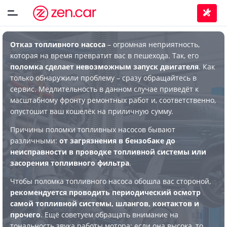
Отказ топливного насоса
– огромная неприятность,
которая на время превратит вас в пешехода. Так, его
поломка сделает невозможным запуск двигателя
. Как
только обнаружили проблему – сразу обращайтесь в
сервис. Медлительность в данном случае приведёт к
масштабному фронту ремонтных работ и, соответственно,
опустошит ваш кошелёк на приличную сумму.
Причины поломки топливных насосов бывают
различными:
от загрязнения в бензобаке до
неисправности в проводке топливной системы или
засорения топливного фильтра
.
Чтобы поломка топливного насоса обошла вас стороной,
рекомендуется проводить периодический осмотр
самой топливной системы, шлангов, контактов и
прочего
. Ещё советуем обращать внимание на
тональность звука работы мотора: если она высока, то