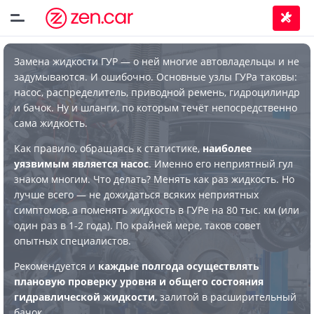
Замена жидкости ГУР — о ней многие автовладельцы и не
задумываются. И ошибочно. Основные узлы ГУРа таковы:
насос, распределитель, приводной ремень, гидроцилиндр
и бачок. Ну и шланги, по которым течёт непосредственно
сама жидкость.
Как правило, обращаясь к статистике,
наиболее
уязвимым является насос
. Именно его неприятный гул
знаком многим. Что делать? Менять как раз жидкость. Но
лучше всего — не дожидаться всяких неприятных
симптомов, а поменять жидкость в ГУРе на 80 тыс. км (или
один раз в 1-2 года). По крайней мере, таков совет
опытных специалистов.
Рекомендуется и
каждые полгода осуществлять
плановую проверку уровня и общего состояния
гидравлической жидкости
, залитой в расширительный
бачок.