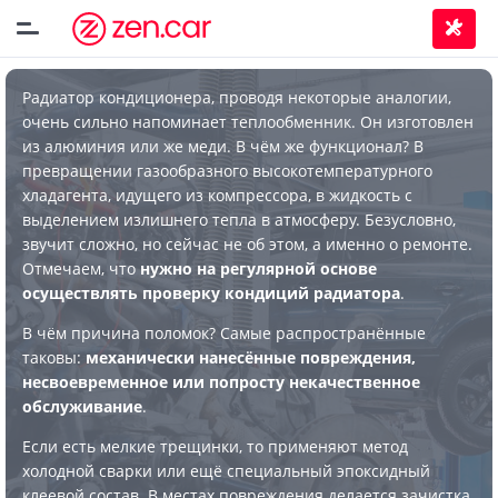
Радиатор кондиционера, проводя некоторые аналогии,
очень сильно напоминает теплообменник. Он изготовлен
из алюминия или же меди. В чём же функционал? В
превращении газообразного высокотемпературного
хладагента, идущего из компрессора, в жидкость с
выделением излишнего тепла в атмосферу. Безусловно,
звучит сложно, но сейчас не об этом, а именно о ремонте.
Отмечаем, что
нужно на регулярной основе
осуществлять проверку кондиций радиатора
.
В чём причина поломок? Самые распространённые
таковы:
механически нанесённые повреждения,
несвоевременное или попросту некачественное
обслуживание
.
Если есть мелкие трещинки, то применяют метод
холодной сварки или ещё специальный эпоксидный
клеевой состав. В местах повреждения делается зачистка