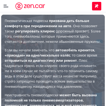
Пневматическая подвеска
призвана дать больше
комфорта при передвижении на авто
. Она позволяет
также
регулировать клиренс
(дорожный просвет). Более
того, пневмобаллоны, которые применяются здесь,
считаются долговечнее, нежели обыкновенные пружины.
Если вы начали замечать, что
автомобиль кренится,
«приседая» на одно/несколько колёс
, то самое время
отправиться на диагностику или ремонт
. Плюс
задуматься нужно, если клиренс своего рода «плавает».
Ни в коем случае не пытайтесь что-то починить самому,
ведь в этом деле существует масса нюансов! Например,
строго запрещено проводить всякие вмешательства в
пневмоподвеску, находящуюся под давлением.
Неисправность пневмоподвески
может быть вызвана
поломкой не только пневмоамортизаторов,
пневмостоек, пневмонасоса, но и ещё электронного