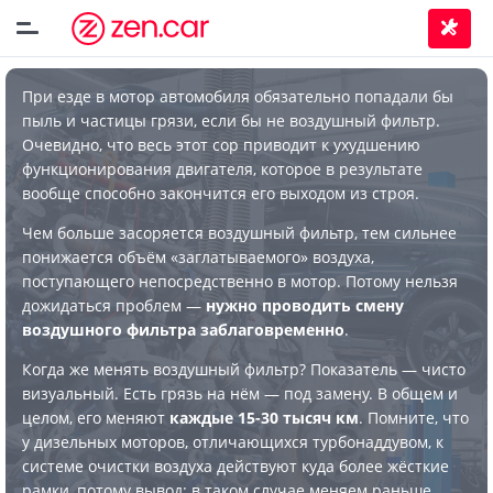
При езде в мотор автомобиля обязательно попадали бы
пыль и частицы грязи, если бы не воздушный фильтр.
Очевидно, что весь этот сор приводит к ухудшению
функционирования двигателя, которое в результате
вообще способно закончится его выходом из строя.
Чем больше засоряется воздушный фильтр, тем сильнее
понижается объём «заглатываемого» воздуха,
поступающего непосредственно в мотор. Потому нельзя
дожидаться проблем —
нужно проводить смену
воздушного фильтра заблаговременно
.
Когда же менять воздушный фильтр? Показатель — чисто
визуальный. Есть грязь на нём — под замену. В общем и
целом, его меняют
каждые 15-30 тысяч км
. Помните, что
у дизельных моторов, отличающихся турбонаддувом, к
системе очистки воздуха действуют куда более жёсткие
рамки, потому вывод: в таком случае меняем раньше.