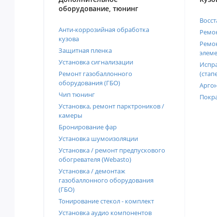
оборудование, тюнинг
Восст
Анти-коррозийная обработка
Ремон
кузова
Ремон
Защитная пленка
элеме
Установка сигнализации
Испра
Ремонт газобаллонного
(стап
оборудования (ГБО)
Аргон
Чип тюнинг
Покра
Установка, ремонт парктроников /
камеры
Бронирование фар
Установка шумоизоляции
Установка / ремонт предпускового
обогревателя (Webasto)
Установка / демонтаж
газобаллонного оборудования
(ГБО)
Тонирование стекол - комплект
Установка аудио компонентов