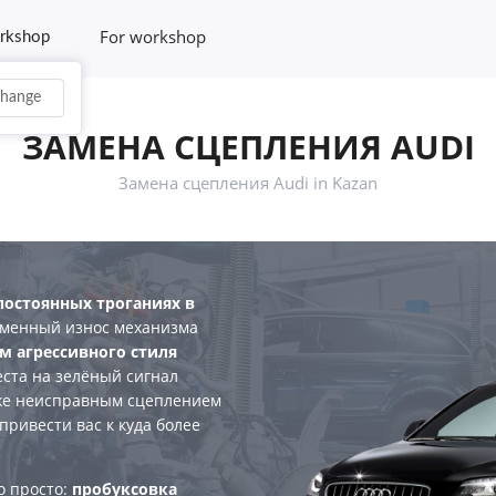
For workshop
rkshop
hange
ЗАМЕНА СЦЕПЛЕНИЯ AUDI
Замена сцепления Audi in Kazan
постоянных троганиях в
еменный износ механизма
м агрессивного стиля
еста на зелёный сигнал
уже неисправным сцеплением
привести вас к куда более
о просто:
пробуксовка