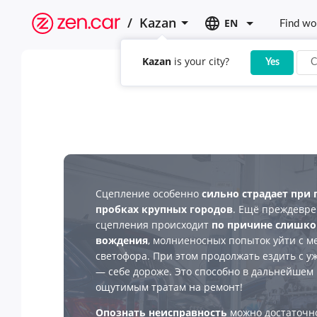
/
Kazan
EN
Find wo
Kazan
is your city?
Yes
C
Сцепление особенно
сильно страдает при 
пробках крупных городов
. Ещё преждевр
сцепления происходит
по причине слишко
вождения
, молниеносных попыток уйти с м
светофора. При этом продолжать ездить с 
— себе дороже. Это способно в дальнейшем 
ощутимым тратам на ремонт!
Опознать неисправность
можно достаточн