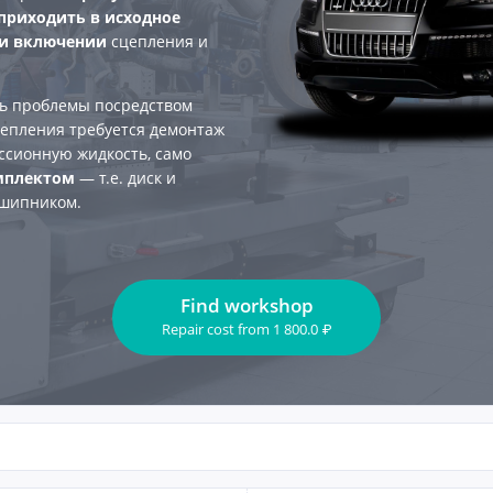
приходить в исходное
ри включении
сцепления и
ть проблемы посредством
цепления требуется демонтаж
ссионную жидкость, само
мплектом
— т.е. диск и
дшипником.
Find workshop
Repair cost
from
1 800.0
₽