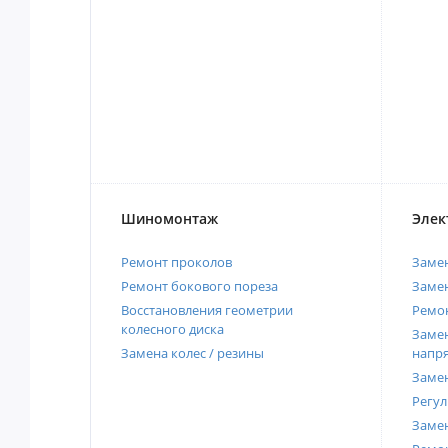
Шиномонтаж
Элек
Ремонт проколов
Заме
Ремонт бокового пореза
Замен
Восстановления геометрии
Ремон
колесного диска
Замен
Замена колес / резины
напр
Замен
Регул
Замен