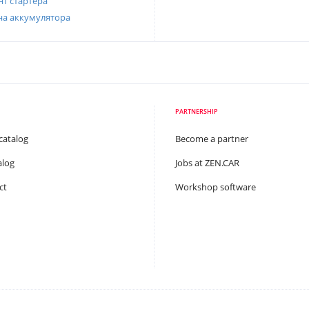
т стартера
на аккумулятора
PARTNERSHIP
catalog
Become a partner
alog
Jobs at ZEN.CAR
ct
Workshop software