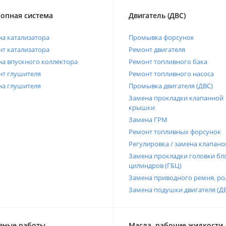
опная система
Двигатель (ДВС)
а катализатора
Промывка форсунок
т катализатора
Ремонт двигателя
а впускного коллектора
Ремонт топливного бака
нт глушителя
Ремонт топливного насоса
на глушителя
Промывка двигателя (ДВС)
Замена прокладки клапанной
крышки
Замена ГРМ
Ремонт топливных форсунок
Регулировка / замена клапано
Замена прокладки головки бл
цилиндров (ГБЦ)
Замена приводного ремня, ро
Замена подушки двигателя (Д
вные работы
Масла, рабочие жидкости,