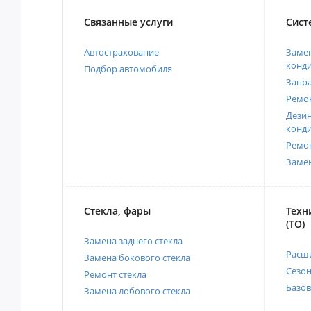
Связанные услуги
Сист
Автострахование
Замен
конд
Подбор автомобиля
Запр
Ремо
Дези
конд
Ремо
Заме
Стекла, фары
Техн
(ТО)
Замена заднего стекла
Расш
Замена бокового стекла
Сезо
Ремонт стекла
Базов
Замена лобового стекла