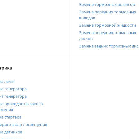
Замена тормозных шлангов
Замена передних тормозных
колодок
Замена тормозной жидкости
Замена передних тормозных
дисков
Замена задних тормозных дис
трика
на ламп
а генератора
т генератора
а проводов высокого
яжения
а стартера
ировка фар / освещения
а датчиков