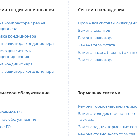
ема кондиционирования
Система охлаждения
а компрессора / ремня
Промывка системы охлажден
иционера
Замена шлангов
авка кондиционера
Ремонт радиатора
нт радиатора кондиционера
Замена термостата
нфекция системы
Замена насоса (помпы) охлаж
иционирования
Замена радиатора
нт кондиционера
на радиатора кондиционера
ическое обслуживание
Тормозная система
Ремонт тормозных механизм
иренное ТО
Замена колодок стояночного
нное обслуживание
тормоза
ое ТО
Замена задних тормозных кол
Ремонт стояночного тормоза