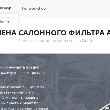
For workshop
rkshop
hange
ЕНА САЛОННОГО ФИЛЬТРА 
Замена салонного фильтра Audi in Kazan
дно —
очищать воздух
,
рализует пыль и грязь, не
ин отличается. Где-то он
чественных авто, его
. Отметим, что
замена
мых простых работ
по
 о каком-то едином ценнике