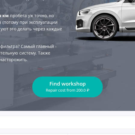
ч км
пробега уж точно, но
 (потому при эксплуатации
туют это делать через каждые
 фильтра? Самый главный -
тельную систему. Также
насторожить.
Find workshop
Repair cost
from
200.0
₽