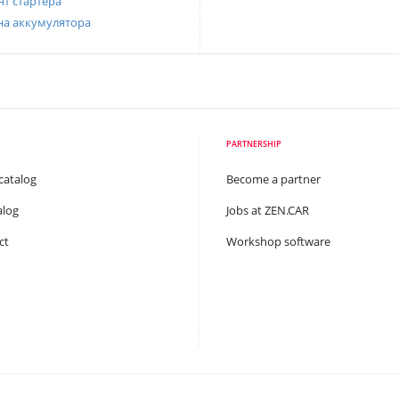
т стартера
на аккумулятора
PARTNERSHIP
catalog
Become a partner
alog
Jobs at ZEN.CAR
ct
Workshop software