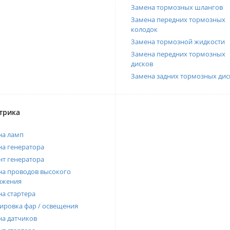
Замена тормозных шлангов
Замена передних тормозных
колодок
Замена тормозной жидкости
Замена передних тормозных
дисков
Замена задних тормозных дис
трика
на ламп
а генератора
т генератора
а проводов высокого
яжения
а стартера
ировка фар / освещения
а датчиков