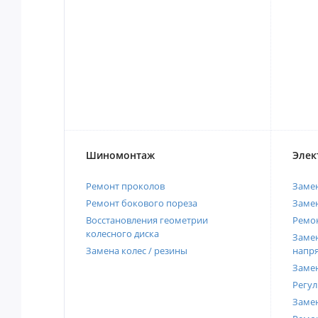
Шиномонтаж
Элек
Ремонт проколов
Заме
Ремонт бокового пореза
Замен
Восстановления геометрии
Ремон
колесного диска
Замен
Замена колес / резины
напр
Замен
Регул
Замен