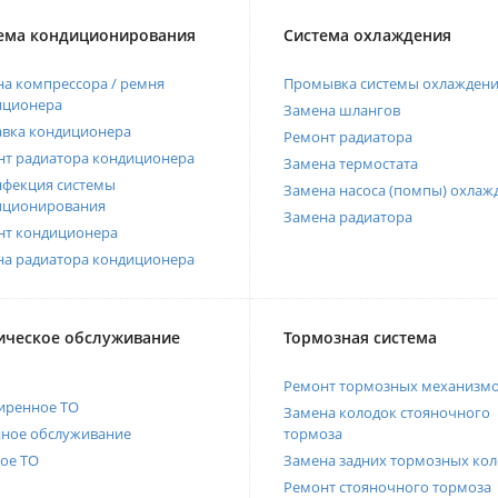
ема кондиционирования
Система охлаждения
а компрессора / ремня
Промывка системы охлажден
иционера
Замена шлангов
авка кондиционера
Ремонт радиатора
нт радиатора кондиционера
Замена термостата
нфекция системы
Замена насоса (помпы) охлаж
иционирования
Замена радиатора
нт кондиционера
на радиатора кондиционера
ическое обслуживание
Тормозная система
Ремонт тормозных механизм
иренное ТО
Замена колодок стояночного
нное обслуживание
тормоза
ое ТО
Замена задних тормозных кол
Ремонт стояночного тормоза