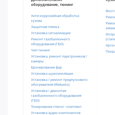
оборудование, тюнинг
Восст
Анти-коррозийная обработка
Ремон
кузова
Ремон
Защитная пленка
элеме
Установка сигнализации
Испра
Ремонт газобаллонного
(стап
оборудования (ГБО)
Аргон
Чип тюнинг
Покра
Установка, ремонт парктроников /
камеры
Бронирование фар
Установка шумоизоляции
Установка / ремонт предпускового
обогревателя (Webasto)
Установка / демонтаж
газобаллонного оборудования
(ГБО)
Тонирование стекол - комплект
Установка аудио компонентов