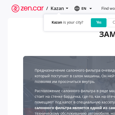
/
Kazan
EN
Find wo
Kazan
is your city?
Yes
C
ЗАМ
Предназначение салонного фильтра очеви
который поступает в салон машины. Он нейт
позволяя им просочиться внутрь.
Расположение салонного фильтра в ряде маш
стоит на стенке бардачка, где-то, как на оте
помещают под капот в специальную кассету
салонного фильтра является одной из са
техническому обслуживанию автомобиля, но