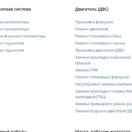
опная система
Двигатель (ДВС)
а катализатора
Промывка форсунок
т катализатора
Ремонт двигателя
а впускного коллектора
Ремонт топливного бака
нт глушителя
Ремонт топливного насоса
на глушителя
Промывка двигателя (ДВС)
Замена прокладки клапанной
крышки
Замена ГРМ
Ремонт топливных форсунок
Регулировка / замена клапано
Замена прокладки головки бл
цилиндров (ГБЦ)
Замена приводного ремня, ро
Замена подушки двигателя (Д
вные работы
Масла, рабочие жидкости,