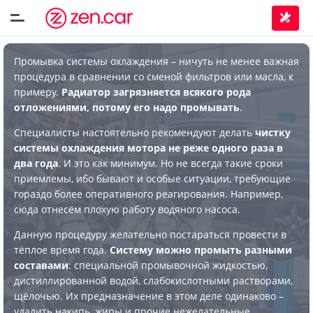
Промывка системы охлаждения – ничуть не менее важная
процедура в сравнении со сменой фильтров или масла, к
примеру.
Радиатор загрязняется всякого рода
отложениями, потому его надо промывать
.
Специалисты настоятельно рекомендуют делать
чистку
системы охлаждения мотора не реже одного раза в
два года
. И это как минимум. Но не всегда такие сроки
приемлемы, ибо бывают и особые ситуации, требующие
гораздо более оперативного реагирования. Например,
сюда отнесём плохую работу водяного насоса.
Данную процедуру желательно постараться провести в
тёплое время года.
Систему можно промыть разными
составами
: специальной промывочной жидкостью,
дистиллированной водой, слабокислотными растворами,
щёлочью. Их предназначение в этом деле одинаково –
удалить накипь, жиры и прочие нежелательные