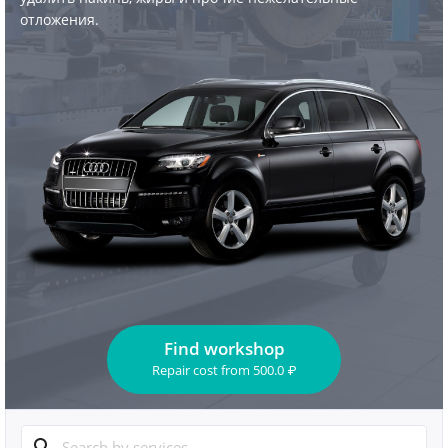
отложения.
Find workshop
Repair cost
from
500.0
₽