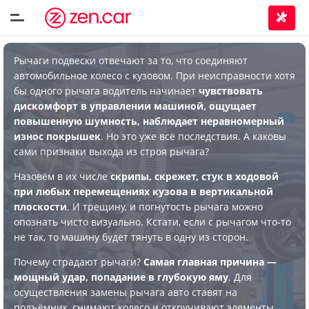
Рычаги подвески отвечают за то, что соединяют
автомобильное колесо с кузовом. При неисправности хотя
бы одного рычага водитель начинает
чувствовать
дискомфорт в управлении машиной, ощущает
повышенную шумность, наблюдает неравномерный
износ покрышек
. Но это уже всё последствия. А каковы
сами признаки выхода из строя рычага?
Назовём в их числе
скрипы, скрежет, стук в ходовой
при любых перемещениях кузова в вертикальной
плоскости
. И трещину, и погнутость рычага можно
опознать чисто визуально. Кстати, если с рычагом что-то
не так, то машину будет тянуть в одну из сторон.
Почему страдают рычаги?
Самая главная причина —
мощный удар, попадание в глубокую яму
. Для
осуществления замены рычага авто ставят на
подъёмник, снимают колесо и откручивают элементы