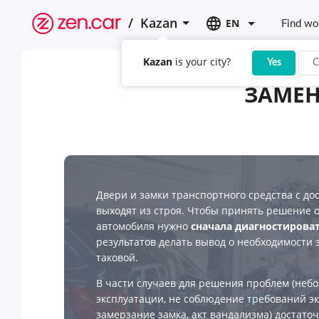
/
Kazan
EN
Find wo
Kazan
is your city?
Yes
C
ЗАМЕН
Двери и замки транспортного средства с д
выходят из строя. Чтобы принять решение о
автомобиля нужно
сначала диагностирова
результатов делать вывод о необходимости 
таковой.
В части случаев для решения проблем (неб
эксплуатации, не соблюдение требований э
замерзание замка, акт вандализма) достато