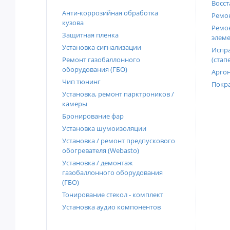
Восст
Анти-коррозийная обработка
Ремон
кузова
Ремон
Защитная пленка
элеме
Установка сигнализации
Испра
Ремонт газобаллонного
(стап
оборудования (ГБО)
Аргон
Чип тюнинг
Покра
Установка, ремонт парктроников /
камеры
Бронирование фар
Установка шумоизоляции
Установка / ремонт предпускового
обогревателя (Webasto)
Установка / демонтаж
газобаллонного оборудования
(ГБО)
Тонирование стекол - комплект
Установка аудио компонентов