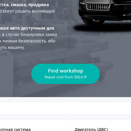
тка, смазка, продувка
сто могут решить возникшую
ваше авто доступным для
: в случае блокировки замка
а личная безопасность, ибо
нуть машину.
Find workshop
Repair cost
from
500.0
₽
опная система
Двигатель (ДВС)