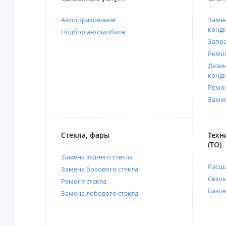
Автострахование
Замен
конд
Подбор автомобиля
Запр
Ремо
Дези
конд
Ремо
Заме
Стекла, фары
Техн
(ТО)
Замена заднего стекла
Расш
Замена бокового стекла
Сезо
Ремонт стекла
Базов
Замена лобового стекла