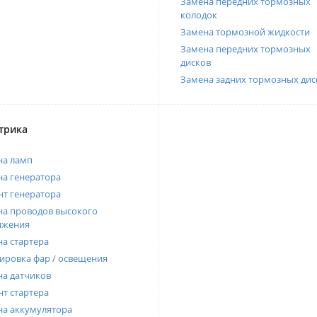
Замена передних тормозных
колодок
Замена тормозной жидкости
Замена передних тормозных
дисков
Замена задних тормозных дис
трика
на ламп
а генератора
т генератора
а проводов высокого
яжения
а стартера
ировка фар / освещения
а датчиков
т стартера
на аккумулятора