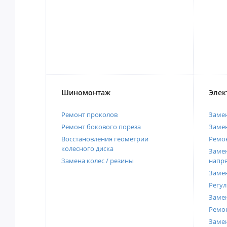
Шиномонтаж
Элек
Ремонт проколов
Заме
Ремонт бокового пореза
Замен
Восстановления геометрии
Ремон
колесного диска
Замен
Замена колес / резины
напр
Замен
Регул
Замен
Ремон
Заме