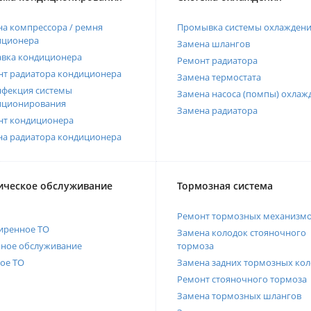
а компрессора / ремня
Промывка системы охлажден
иционера
Замена шлангов
авка кондиционера
Ремонт радиатора
нт радиатора кондиционера
Замена термостата
нфекция системы
Замена насоса (помпы) охлаж
иционирования
Замена радиатора
нт кондиционера
на радиатора кондиционера
ическое обслуживание
Тормозная система
Ремонт тормозных механизм
иренное ТО
Замена колодок стояночного
нное обслуживание
тормоза
ое ТО
Замена задних тормозных кол
Ремонт стояночного тормоза
Замена тормозных шлангов