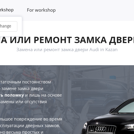
For workshop
rkshop
hange
А ИЛИ РЕМОНТ ЗАМКА ДВЕР
Замена или ремонт замка двери Audi in Kazan
остаточным постоянством
 замене замка двери
ть поломку
и лишь на основе
замены или отсутствия
ольшое повреждение во время
ксплуатации дверных замков,
чно весьма простых и