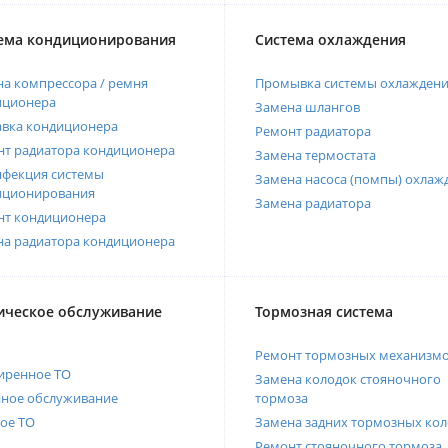
ема кондиционирования
Система охлаждения
а компрессора / ремня
Промывка системы охлажден
иционера
Замена шлангов
авка кондиционера
Ремонт радиатора
нт радиатора кондиционера
Замена термостата
нфекция системы
Замена насоса (помпы) охлаж
иционирования
Замена радиатора
нт кондиционера
на радиатора кондиционера
ическое обслуживание
Тормозная система
Ремонт тормозных механизм
иренное ТО
Замена колодок стояночного
нное обслуживание
тормоза
ое ТО
Замена задних тормозных кол
Ремонт стояночного тормоза