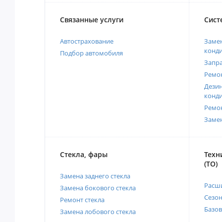
Связанные услуги
Сист
Автострахование
Замен
конд
Подбор автомобиля
Запр
Ремо
Дези
конд
Ремо
Заме
Стекла, фары
Техн
(ТО)
Замена заднего стекла
Расш
Замена бокового стекла
Сезо
Ремонт стекла
Базов
Замена лобового стекла