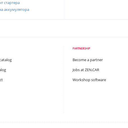
т стартера
на аккумулятора
PARTNERSHIP
catalog
Become a partner
alog
Jobs at ZEN.CAR
ct
Workshop software