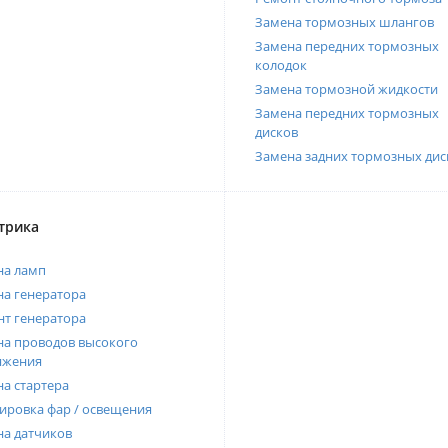
Замена тормозных шлангов
Замена передних тормозных
колодок
Замена тормозной жидкости
Замена передних тормозных
дисков
Замена задних тормозных дис
трика
на ламп
а генератора
т генератора
а проводов высокого
яжения
а стартера
ировка фар / освещения
а датчиков