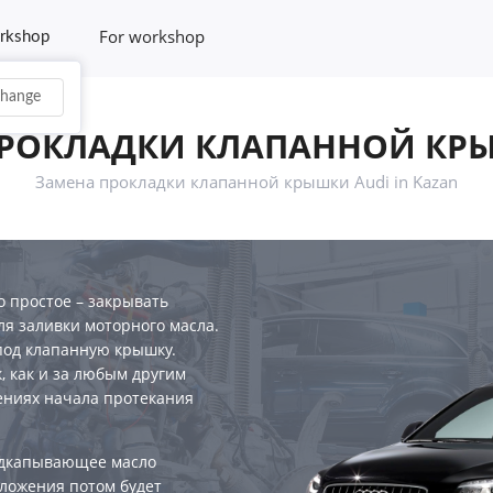
For workshop
rkshop
hange
РОКЛАДКИ КЛАПАННОЙ КР
Замена прокладки клапанной крышки Audi in Kazan
 простое – закрывать
ля заливки моторного масла.
под клапанную крышку.
, как и за любым другим
лениях начала протекания
одкапывающее масло
тложения потом будет