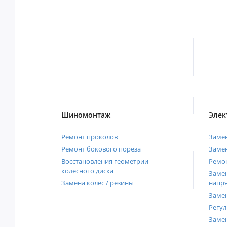
Шиномонтаж
Элек
Ремонт проколов
Заме
Ремонт бокового пореза
Замен
Восстановления геометрии
Ремон
колесного диска
Замен
Замена колес / резины
напр
Замен
Регул
Замен