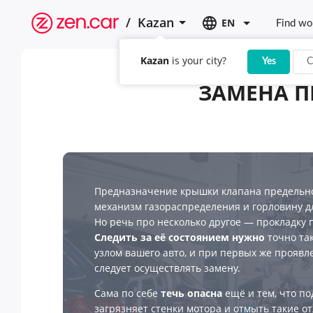
/
Kazan
EN
Find wo
Kazan
is your city?
Yes
C
ЗАМЕНА П
Предназначение крышки клапана предельно
механизм газораспределения и горловину д
Но речь про несколько другое — прокладку 
Следить за её состоянием нужно
точно так
узлом вашего авто, и при первых же прояв
следует осуществлять замену.
Сама по себе
течь опасна
ещё и тем, что п
загрязняет стенки мотора и отмыть такие о