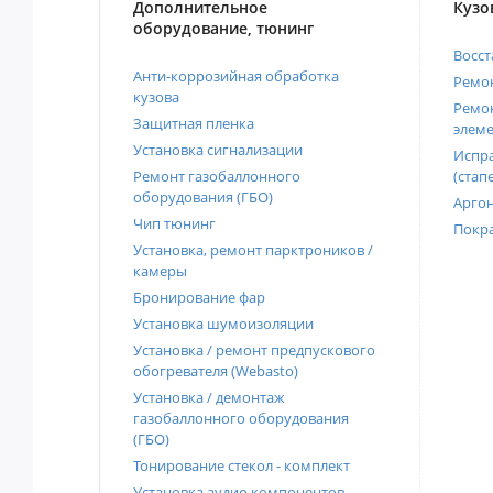
Дополнительное
Кузо
оборудование, тюнинг
Восст
Анти-коррозийная обработка
Ремон
кузова
Ремон
Защитная пленка
элеме
Установка сигнализации
Испра
Ремонт газобаллонного
(стап
оборудования (ГБО)
Аргон
Чип тюнинг
Покра
Установка, ремонт парктроников /
камеры
Бронирование фар
Установка шумоизоляции
Установка / ремонт предпускового
обогревателя (Webasto)
Установка / демонтаж
газобаллонного оборудования
(ГБО)
Тонирование стекол - комплект
Установка аудио компонентов