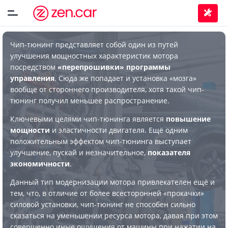
Чип-тюнинг представляет собой один из путей
улучшения мощностных характеристик мотора
посредством
«перепрошивки» программы
управления
. Сюда же попадает и установка «мозга»
вообще от стороннего производителя, хотя такой чип-
тюнинг получил меньшее распространение.
Ключевыми целями чип-тюнинга является
повышение
мощности
и эластичности двигателя. Ещё одним
положительным эффектом чип-тюнинга выступает
улучшение, пускай и незначительное,
показателя
экономичности
.
Данный тип модернизации мотора привлекателен ещё и
тем, что, в отличие от более всесторонней «прокачки»
силовой установки, чип-тюнинг не способен сильно
сказаться на уменьшении ресурса мотора, давая при этом
совершенно иные ощущения от машины при нажатии на