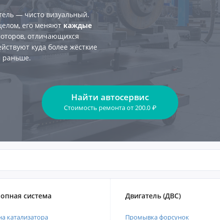
тель — чисто визуальный.
 целом, его меняют
каждые
 моторов, отличающихся
ействуют куда более жёсткие
м раньше.
Найти автосервис
Стоимость ремонта
от
200.0
₽
опная система
Двигатель (ДВС)
а катализатора
Промывка форсунок