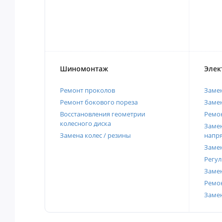
Шиномонтаж
Элек
Ремонт проколов
Заме
Ремонт бокового пореза
Замен
Восстановления геометрии
Ремон
колесного диска
Замен
Замена колес / резины
напр
Замен
Регул
Замен
Ремон
Заме