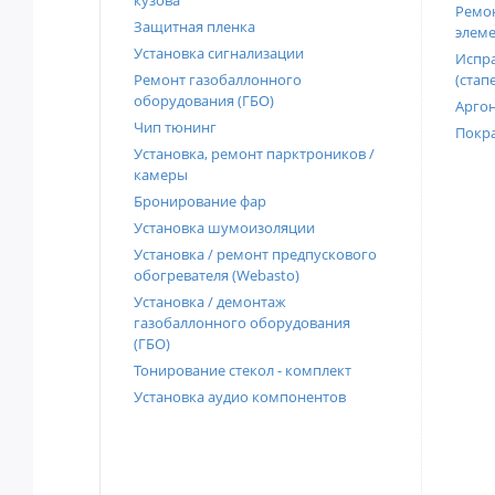
кузова
Ремон
Защитная пленка
элеме
Установка сигнализации
Испра
Ремонт газобаллонного
(стап
оборудования (ГБО)
Аргон
Чип тюнинг
Покра
Установка, ремонт парктроников /
камеры
Бронирование фар
Установка шумоизоляции
Установка / ремонт предпускового
обогревателя (Webasto)
Установка / демонтаж
газобаллонного оборудования
(ГБО)
Тонирование стекол - комплект
Установка аудио компонентов