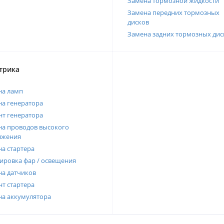
Замена тормозной жидкости
Замена передних тормозных
дисков
Замена задних тормозных дис
трика
на ламп
а генератора
т генератора
а проводов высокого
яжения
а стартера
ировка фар / освещения
а датчиков
т стартера
на аккумулятора