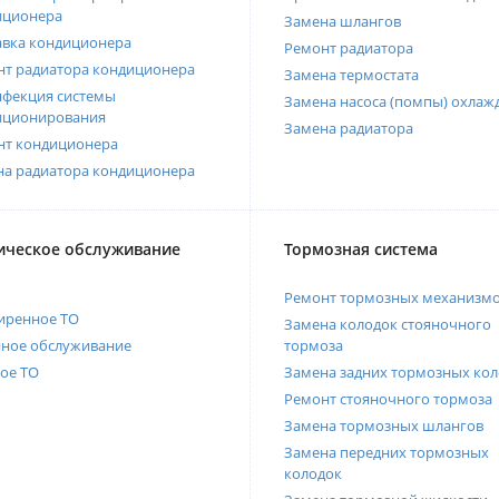
иционера
Замена шлангов
авка кондиционера
Ремонт радиатора
нт радиатора кондиционера
Замена термостата
нфекция системы
Замена насоса (помпы) охлаж
иционирования
Замена радиатора
нт кондиционера
на радиатора кондиционера
ическое обслуживание
Тормозная система
Ремонт тормозных механизм
иренное ТО
Замена колодок стояночного
нное обслуживание
тормоза
ое ТО
Замена задних тормозных кол
Ремонт стояночного тормоза
Замена тормозных шлангов
Замена передних тормозных
колодок