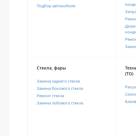
конд
Подбор автомобиля
Запр
Ремо
Дези
конд
Ремо
Заме
Стекла, фары
Техн
(ТО)
Замена заднего стекла
Расш
Замена бокового стекла
Сезо
Ремонт стекла
Базов
Замена лобового стекла