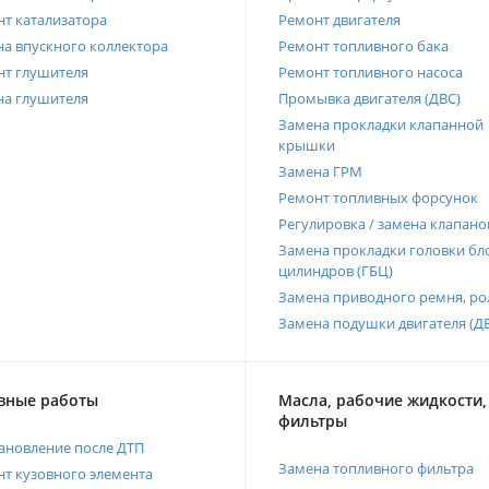
т катализатора
Ремонт двигателя
а впускного коллектора
Ремонт топливного бака
нт глушителя
Ремонт топливного насоса
на глушителя
Промывка двигателя (ДВС)
Замена прокладки клапанной
крышки
Замена ГРМ
Ремонт топливных форсунок
Регулировка / замена клапано
Замена прокладки головки бл
цилиндров (ГБЦ)
Замена приводного ремня, ро
Замена подушки двигателя (Д
вные работы
Масла, рабочие жидкости,
фильтры
ановление после ДТП
Замена топливного фильтра
т кузовного элемента