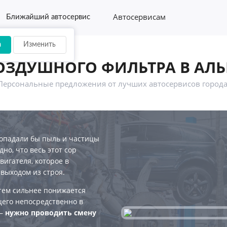
Автосервисам
Ближайший автосервис
а
Изменить
ОЗДУШНОГО ФИЛЬТРА В АЛЬ
Персональные предложения от лучших автосервисов города
попадали бы пыль и частицы
но, что весь этот сор
игателя, которое в
 выходом из строя.
тем сильнее понижается
щего непосредственно в
 —
нужно проводить смену