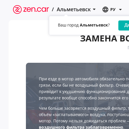
/
Альметьевск
РУ
Ваш город
Альметьевск
?
Д
ЗАМЕНА В
При езде в мотор автомобиля обязательно 
грязи, если бы не воздушный фильтр. Очевид
приводит к ухудшению функционирования дв
результате вообще способно закончится его
Чем больше засоряется воздушный фильтр, 
объём «заглатываемого» воздуха, поступаю
мотор. Потому нельзя дожидаться проблем
воздушного фильтра заблаговременно
.