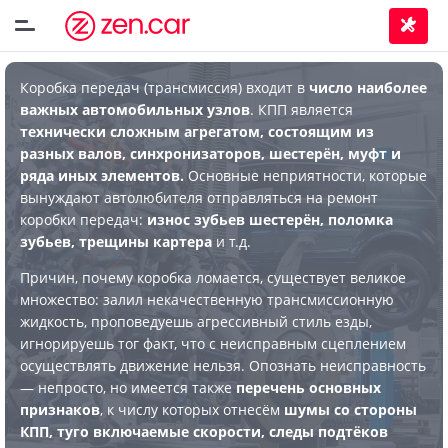
Коробка передач (трансмиссия) входит в
число наиболее
важных автомобильных узлов
. КПП является
технически сложным агрегатом, состоящим из
разных валов, синхронизаторов, шестерён, муфт и
ряда иных элементов.
Основные неприятности, которые
вынуждают автолюбителя отправляться на ремонт
коробки передач:
износ зубьев шестерён, поломка
зубьев, трещины картера
и т.д.
Причин, почему коробка ломается, существует великое
множество: залил некачественную трансмиссионную
жидкость, проповедуешь агрессивный стиль езды,
игнорируешь тог факт, что с неисправным сцеплением
осуществлять движение нельзя. Опознать неисправность
— непросто, но имеется также
перечень основных
признаков
, к числу которых отнесём
шумы со стороны
КПП, туго включаемые скорости, следы подтёков