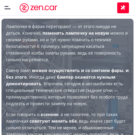
Лампочки в фарах перегорают — от этого никуда не
деться. Конечно,
поменять лампочку на новую
можно и
своими руками, но и тут нужно помнить о технике
безопасности! К примеру, запрещено касаться
стеклянной колбы лампы руками, ведь её поверхность
сильно нагревается.
Смену ламп
можно осуществлять и со снятием фары, и
без этого
. Иногда даже
бампер окажется нужным
демонтировать
. Впрочем, сегодня в автомобилях есть
специальные технические отверстия (задние огни —
преимущественно), которые позволяют без особого труда
подлезть и провести замену на новую.
Если говорить о
ксеноне
, а не галогене, то при таких
лампочках
советуют менять обе
, ведь иначе свет будет
сильно отличаться. Тем не менее, и обыкновенные
лампочки многие рекомендуют менять попарно, ведь и