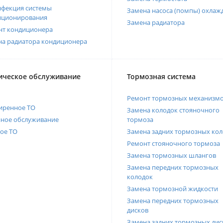
нфекция системы
Замена насоса (помпы) охлаж
иционирования
Замена радиатора
нт кондиционера
на радиатора кондиционера
ическое обслуживание
Тормозная система
Ремонт тормозных механизм
иренное ТО
Замена колодок стояночного
нное обслуживание
тормоза
ое ТО
Замена задних тормозных кол
Ремонт стояночного тормоза
Замена тормозных шлангов
Замена передних тормозных
колодок
Замена тормозной жидкости
Замена передних тормозных
дисков
Замена задних тормозных дис