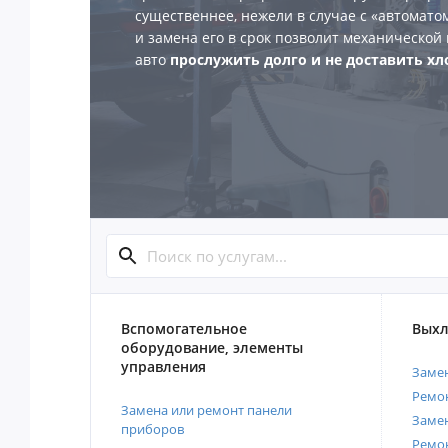
существеннее, нежели в случае с «автомато
и замена его в срок позволит механической
авто
прослужить долго и не доставить хл
Вспомогательное
Выхл
оборудование, элементы
управления
Замен
Ремон
Замена или ремонт панели
Замен
приборов
Ремо