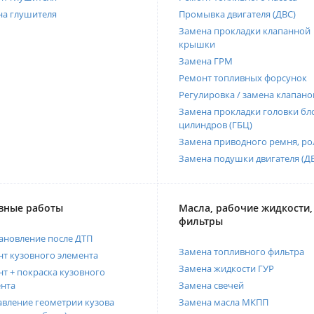
на глушителя
Промывка двигателя (ДВС)
Замена прокладки клапанной
крышки
Замена ГРМ
Ремонт топливных форсунок
Регулировка / замена клапано
Замена прокладки головки бл
цилиндров (ГБЦ)
Замена приводного ремня, ро
Замена подушки двигателя (Д
вные работы
Масла, рабочие жидкости,
фильтры
ановление после ДТП
Замена топливного фильтра
т кузовного элемента
Замена жидкости ГУР
т + покраска кузовного
нта
Замена свечей
вление геометрии кузова
Замена масла МКПП