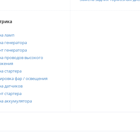
трика
на ламп
а генератора
т генератора
а проводов высокого
яжения
а стартера
ировка фар / освещения
а датчиков
т стартера
на аккумулятора