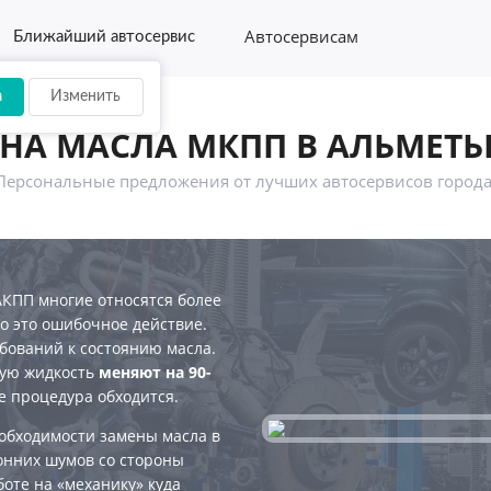
Автосервисам
Ближайший автосервис
а
Изменить
НА МАСЛА МКПП В АЛЬМЕТЬ
Персональные предложения от лучших автосервисов города
 АКПП многие относятся более
Но это ошибочное действие.
бований к состоянию масла.
ную жидкость
меняют на 90-
е процедура обходится.
обходимости замены масла в
онних шумов со стороны
боте на «механику» куда