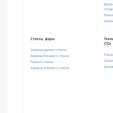
Дези
конд
Ремо
Заме
Стекла, фары
Техн
(ТО)
Замена заднего стекла
Расш
Замена бокового стекла
Сезо
Ремонт стекла
Базов
Замена лобового стекла