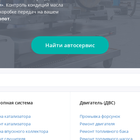
м». Контроль кондиций масла
 коробке передач на вашем
опот
.
Найти автосервис
опная система
Двигатель (ДВС)
а катализатора
Промывка форсунок
т катализатора
Ремонт двигателя
а впускного коллектора
Ремонт топливного бака
нт глушителя
Ремонт топливного насоса