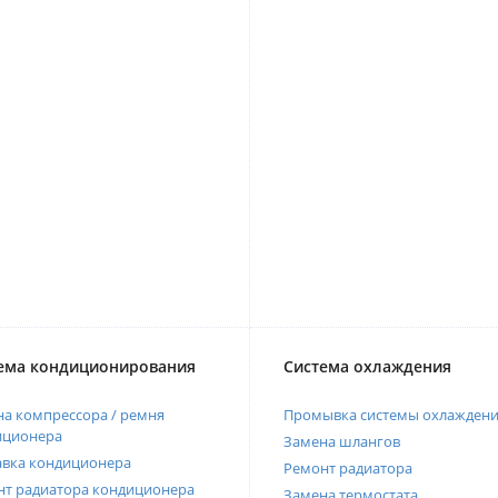
ема кондиционирования
Система охлаждения
а компрессора / ремня
Промывка системы охлажден
иционера
Замена шлангов
авка кондиционера
Ремонт радиатора
нт радиатора кондиционера
Замена термостата