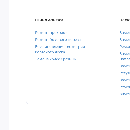
Шиномонтаж
Элек
Ремонт проколов
Заме
Ремонт бокового пореза
Замен
Восстановления геометрии
Ремон
колесного диска
Замен
Замена колес / резины
напр
Замен
Регул
Замен
Ремон
Заме