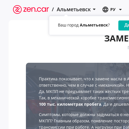
/
Альметьевск
РУ
Ваш город
Альметьевск
?
Д
ЗАМЕ
Практика показывает, что к замене масла в
ответственно, чем в случае с «механикой». 
Да, МКПП не предъявляет таких жёстких тре
Так, в механической коробке трансмиссион
100 тыс. километрах пробега
. Да и дешевл
Симптомы, которые должны задуматься о не
МКПП? Главным образом, появление постор
трансмиссии при работе. А нагрузки при ра