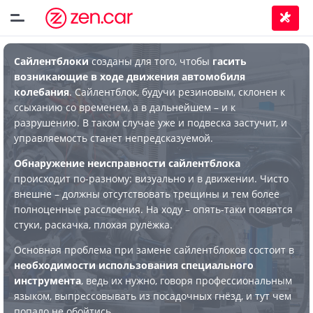
Сайлентблоки
созданы для того, чтобы
гасить
возникающие в ходе движения автомобиля
колебания
. Сайлентблок, будучи резиновым, склонен к
ссыханию со временем, а в дальнейшем – и к
разрушению. В таком случае уже и подвеска застучит, и
управляемость станет непредсказуемой.
Обнаружение неисправности сайлентблока
происходит по-разному: визуально и в движении. Чисто
внешне – должны отсутствовать трещины и тем более
полноценные расслоения. На ходу – опять-таки появятся
стуки, раскачка, плохая рулёжка.
Основная проблема при замене сайлентблоков состоит в
необходимости использования специального
инструмента
, ведь их нужно, говоря профессиональным
языком, выпрессовывать из посадочных гнёзд, и тут чем
попало не обойтись.