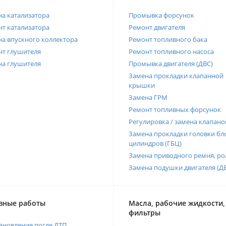
а катализатора
Промывка форсунок
т катализатора
Ремонт двигателя
а впускного коллектора
Ремонт топливного бака
нт глушителя
Ремонт топливного насоса
на глушителя
Промывка двигателя (ДВС)
Замена прокладки клапанной
крышки
Замена ГРМ
Ремонт топливных форсунок
Регулировка / замена клапано
Замена прокладки головки бл
цилиндров (ГБЦ)
Замена приводного ремня, ро
Замена подушки двигателя (Д
вные работы
Масла, рабочие жидкости,
фильтры
ановление после ДТП