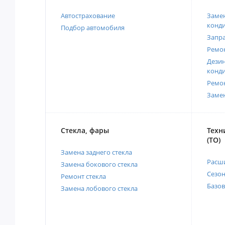
Автострахование
Замен
конд
Подбор автомобиля
Запр
Ремо
Дези
конд
Ремо
Заме
Стекла, фары
Техн
(ТО)
Замена заднего стекла
Расш
Замена бокового стекла
Сезо
Ремонт стекла
Базов
Замена лобового стекла