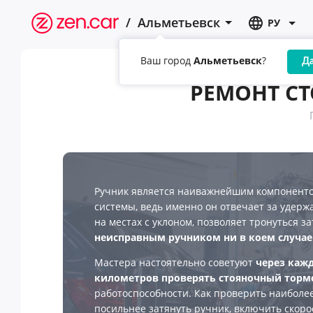
/
Альметьевск
РУ
Ваш город
Альметьевск
?
Д
РЕМОНТ СТ
Ручник является наиважнейшим компонент
системы, ведь именно он отвечает за удер
на местах с уклоном, позволяет тронуться з
неисправным ручником ни в коем случае
Мастера настоятельно советуют
через кажд
километров проверять стояночный торм
работоспособности. Как проверить наиболе
посильнее затянуть ручник, включить скоро