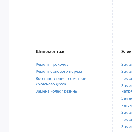
Шиномонтаж
Элек
Ремонт проколов
Заме
Ремонт бокового пореза
Замен
Восстановления геометрии
Ремон
колесного диска
Замен
Замена колес / резины
напр
Замен
Регул
Замен
Ремон
Заме