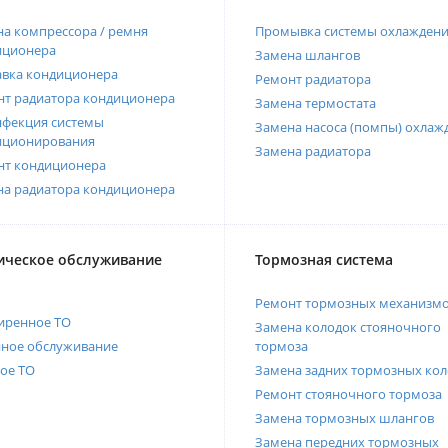
а компрессора / ремня
Промывка системы охлажден
иционера
Замена шлангов
авка кондиционера
Ремонт радиатора
нт радиатора кондиционера
Замена термостата
нфекция системы
Замена насоса (помпы) охлаж
иционирования
Замена радиатора
нт кондиционера
на радиатора кондиционера
ическое обслуживание
Тормозная система
Ремонт тормозных механизм
иренное ТО
Замена колодок стояночного
нное обслуживание
тормоза
ое ТО
Замена задних тормозных кол
Ремонт стояночного тормоза
Замена тормозных шлангов
Замена передних тормозных