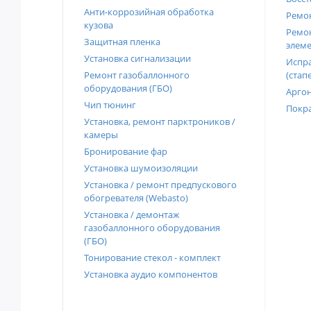
Анти-коррозийная обработка
Ремон
кузова
Ремон
Защитная пленка
элеме
Установка сигнализации
Испра
Ремонт газобаллонного
(стап
оборудования (ГБО)
Аргон
Чип тюнинг
Покра
Установка, ремонт парктроников /
камеры
Бронирование фар
Установка шумоизоляции
Установка / ремонт предпускового
обогревателя (Webasto)
Установка / демонтаж
газобаллонного оборудования
(ГБО)
Тонирование стекол - комплект
Установка аудио компонентов