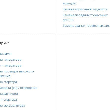
колодок
Замена тормозной жидкости
Замена передних тормозных
дисков
Замена задних тормозных дис
трика
на ламп
а генератора
т генератора
а проводов высокого
яжения
а стартера
ировка фар / освещения
а датчиков
т стартера
на аккумулятора