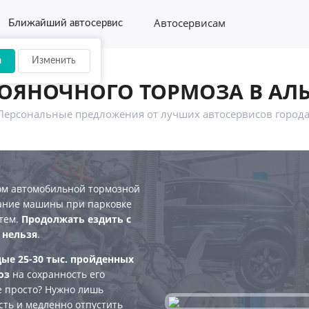
Автосервисам
Ближайший автосервис
а
Изменить
ОЯНОЧНОГО ТОРМОЗА В АЛ
Персональные предложения от лучших автосервисов города
ом автомобильной тормозной
жание машины при парковке
атем.
Продолжать ездить с
 нельзя
.
ые 25-30 тыс. пройденных
оз
на сохранность его
е просто? Нужно лишь
сть и медленно отпустить