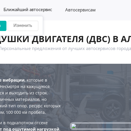
Автосервисам
Ближайший автосервис
а
Изменить
УШКИ ДВИГАТЕЛЯ (ДВС) В А
Персональные предложения от лучших автосервисов города
е вибрации
, которые в
 Несмотря на кажущуюся
ся и выходить из строя.
личных материалов, но
ий тип опор, ресурс которых
, 100 000 км пробега.
и в подкапотном отсеке
ет под ощутимой нагрузкой
.