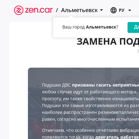
/
Альметьевск
РУ
Ваш город
Альметьевск
?
Д
ЗАМЕНА ПОД
Подушки ДВС
призваны гасить неприятны
любом случае идут от работающего мотора.
простоту, им также свойственно изнашивать
Подушки эти самые изготавливаются из раз
наиболее распространён резинометаллическ
равен, согласно многочисленным испытаниям
Отмечаем, что особенно отчётливо вибраци
появляются тогда, когда
двигатель работа