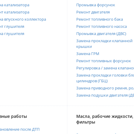
а катализатора
Промывка форсунок
т катализатора
Ремонт двигателя
а впускного коллектора
Ремонт топливного бака
нт глушителя
Ремонт топливного насоса
на глушителя
Промывка двигателя (ДВС)
Замена прокладки клапанной
крышки
Замена ГРМ
Ремонт топливных форсунок
Регулировка / замена клапано
Замена прокладки головки бл
цилиндров (ГБЦ)
Замена приводного ремня, ро
Замена подушки двигателя (Д
вные работы
Масла, рабочие жидкости,
фильтры
ановление после ДТП