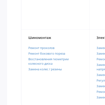
Шиномонтаж
Элек
Ремонт проколов
Заме
Ремонт бокового пореза
Замен
Восстановления геометрии
Ремон
колесного диска
Замен
Замена колес / резины
напр
Замен
Регул
Замен
Ремон
Заме