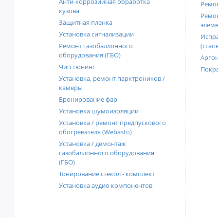
Анти-коррозийная обработка
Ремон
кузова
Ремон
Защитная пленка
элеме
Установка сигнализации
Испра
Ремонт газобаллонного
(стап
оборудования (ГБО)
Аргон
Чип тюнинг
Покра
Установка, ремонт парктроников /
камеры
Бронирование фар
Установка шумоизоляции
Установка / ремонт предпускового
обогревателя (Webasto)
Установка / демонтаж
газобаллонного оборудования
(ГБО)
Тонирование стекол - комплект
Установка аудио компонентов