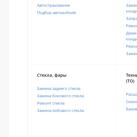
Автострахование
Замен
конд
Подбор автомобиля
Запр
Ремо
Дези
конд
Ремо
Заме
Стекла, фары
Техн
(ТО)
Замена заднего стекла
Расш
Замена бокового стекла
Сезо
Ремонт стекла
Базов
Замена лобового стекла