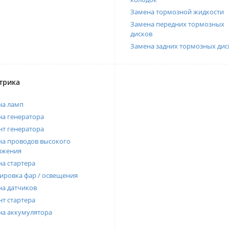
Замена тормозной жидкости
Замена передних тормозных
дисков
Замена задних тормозных дис
трика
на ламп
а генератора
т генератора
а проводов высокого
яжения
а стартера
ировка фар / освещения
а датчиков
т стартера
на аккумулятора