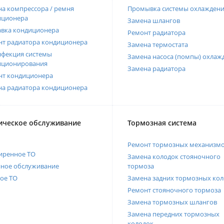
а компрессора / ремня
Промывка системы охлажден
иционера
Замена шлангов
авка кондиционера
Ремонт радиатора
нт радиатора кондиционера
Замена термостата
нфекция системы
Замена насоса (помпы) охлаж
иционирования
Замена радиатора
нт кондиционера
на радиатора кондиционера
ическое обслуживание
Тормозная система
Ремонт тормозных механизм
иренное ТО
Замена колодок стояночного
нное обслуживание
тормоза
ое ТО
Замена задних тормозных кол
Ремонт стояночного тормоза
Замена тормозных шлангов
Замена передних тормозных
колодок