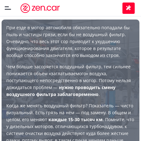
При езде в мотор автомобиля обязательно попадали бы
пыль и частицы грязи, если бы не воздушный фильтр.
Очевидно, что весь этот сор приводит к ухудшению
функционирования двигателя, которое в результате
вообще способно закончится его выходом из строя.
Чем больше засоряется воздушный фильтр, тем сильнее
понижается объём «заглатываемого» воздуха,
поступающего непосредственно в мотор. Потому нельзя
дожидаться проблем —
нужно проводить смену
воздушного фильтра заблаговременно
.
Когда же менять воздушный фильтр? Показатель — чисто
визуальный. Есть грязь на нём — под замену. В общем и
целом, его меняют
каждые 15-30 тысяч км
. Помните, что
у дизельных моторов, отличающихся турбонаддувом, к
системе очистки воздуха действуют куда более жёсткие
рамки, потому вывод: в таком случае меняем раньше.