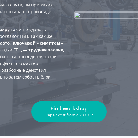
была снята, ни при каких
ратно (иначе произойдёт
иру так и не удалось
окладок ГБЦ. Так как же
 авто?
Ключевой «симптом»
кладки ГБЦ —
трудная задача,
ложности проведения такой
 факт, что мастер
я разборные действия
ьно затем собрать блок
Find workshop
Repair cost
from
4 700.0
₽