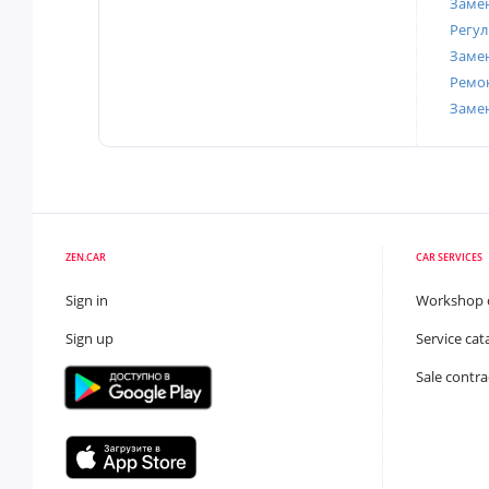
Замен
Регул
Замен
Ремон
Заме
ZEN.CAR
CAR SERVICES
Sign in
Workshop 
Sign up
Service cat
Sale contra