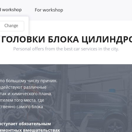
For workshop
d workshop
Change
ГОЛОВКИ БЛОКА ЦИЛИНДРОВ 
Personal offers from the best car services in the city.
по большому числу причин.
оздействуют различные
так и химического плана.
телем того места, где
ственно самого блока
ыступает обязательным
ремонтных вмешательствах