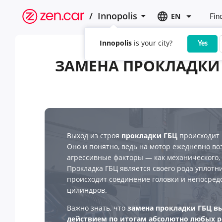
/
Innopolis
EN
Fin
Innopolis
is your city?
Yes
ЗАМЕНА ПРОКЛАДКИ 
Выход из строя
прокладки ГБЦ
происходит 
Оно и понятно, ведь на мотор ежедневно в
агрессивные факторы — как механического, 
Прокладка ГБЦ является своего рода уплотни
происходит соединение головки и непосред
цилиндров.
Важно знать, что
замена прокладки ГБЦ в
действием по итогам абсолютно любых 