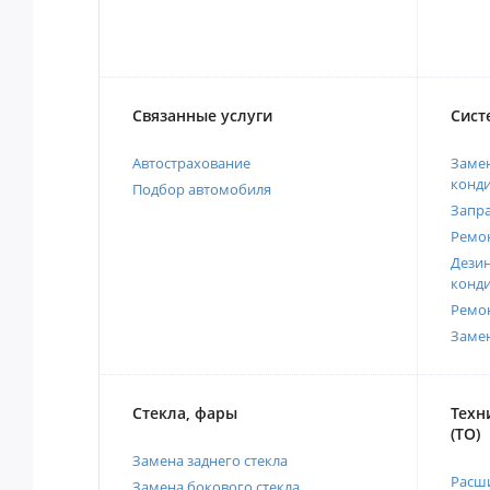
Связанные услуги
Сист
Автострахование
Замен
конд
Подбор автомобиля
Запр
Ремо
Дези
конд
Ремо
Заме
Стекла, фары
Техн
(ТО)
Замена заднего стекла
Расш
Замена бокового стекла