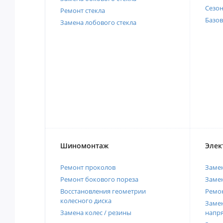
Сезо
Ремонт стекла
Базов
Замена лобового стекла
Шиномонтаж
Элек
Ремонт проколов
Заме
Ремонт бокового пореза
Замен
Восстановления геометрии
Ремон
колесного диска
Замен
Замена колес / резины
напр