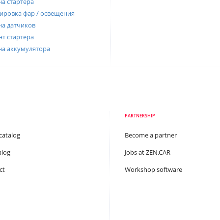
а стартера
ировка фар / освещения
а датчиков
т стартера
на аккумулятора
PARTNERSHIP
catalog
Become a partner
alog
Jobs at ZEN.CAR
ct
Workshop software