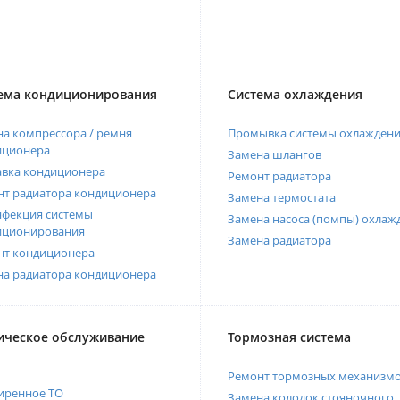
ема кондиционирования
Система охлаждения
а компрессора / ремня
Промывка системы охлажден
иционера
Замена шлангов
авка кондиционера
Ремонт радиатора
нт радиатора кондиционера
Замена термостата
нфекция системы
Замена насоса (помпы) охлаж
иционирования
Замена радиатора
нт кондиционера
на радиатора кондиционера
ическое обслуживание
Тормозная система
Ремонт тормозных механизм
иренное ТО
Замена колодок стояночного