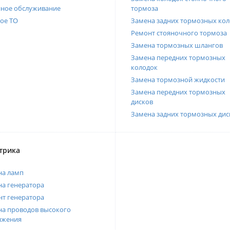
нное обслуживание
тормоза
ое ТО
Замена задних тормозных кол
Ремонт стояночного тормоза
Замена тормозных шлангов
Замена передних тормозных
колодок
Замена тормозной жидкости
Замена передних тормозных
дисков
Замена задних тормозных дис
трика
на ламп
а генератора
т генератора
а проводов высокого
яжения