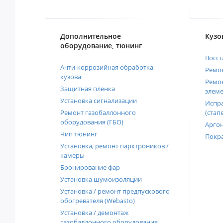
Дополнительное
Кузо
оборудование, тюнинг
Восст
Анти-коррозийная обработка
Ремон
кузова
Ремон
Защитная пленка
элеме
Установка сигнализации
Испра
Ремонт газобаллонного
(стап
оборудования (ГБО)
Аргон
Чип тюнинг
Покра
Установка, ремонт парктроников /
камеры
Бронирование фар
Установка шумоизоляции
Установка / ремонт предпускового
обогревателя (Webasto)
Установка / демонтаж
газобаллонного оборудования