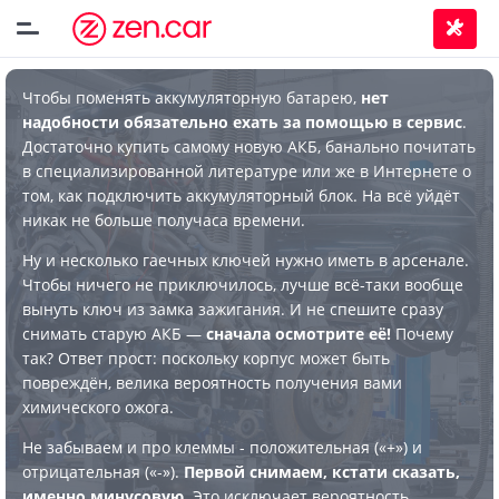
Чтобы поменять аккумуляторную батарею,
нет
надобности обязательно ехать за помощью в сервис
.
Достаточно купить самому новую АКБ, банально почитать
в специализированной литературе или же в Интернете о
том, как подключить аккумуляторный блок. На всё уйдёт
никак не больше получаса времени.
Ну и несколько гаечных ключей нужно иметь в арсенале.
Чтобы ничего не приключилось, лучше всё-таки вообще
вынуть ключ из замка зажигания. И не спешите сразу
снимать старую АКБ —
сначала осмотрите её!
Почему
так? Ответ прост: поскольку корпус может быть
повреждён, велика вероятность получения вами
химического ожога.
Не забываем и про клеммы - положительная («+») и
отрицательная («-»).
Первой снимаем, кстати сказать,
именно минусовую
. Это исключает вероятность