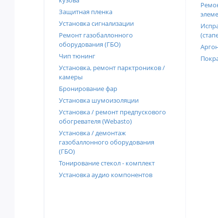
кузова
Ремон
Защитная пленка
элеме
Установка сигнализации
Испра
Ремонт газобаллонного
(стап
оборудования (ГБО)
Аргон
Чип тюнинг
Покра
Установка, ремонт парктроников /
камеры
Бронирование фар
Установка шумоизоляции
Установка / ремонт предпускового
обогревателя (Webasto)
Установка / демонтаж
газобаллонного оборудования
(ГБО)
Тонирование стекол - комплект
Установка аудио компонентов