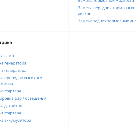
Замена тормозной жидкости
Замена передних тормозных
дисков
Замена задних тормозных дис
трика
на ламп
а генератора
т генератора
а проводов высокого
яжения
а стартера
ировка фар / освещения
а датчиков
т стартера
на аккумулятора