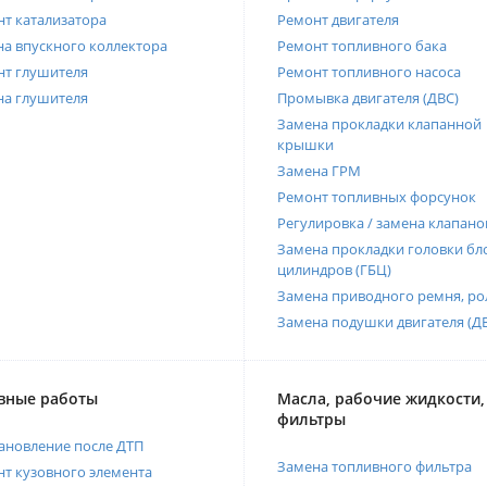
т катализатора
Ремонт двигателя
а впускного коллектора
Ремонт топливного бака
нт глушителя
Ремонт топливного насоса
на глушителя
Промывка двигателя (ДВС)
Замена прокладки клапанной
крышки
Замена ГРМ
Ремонт топливных форсунок
Регулировка / замена клапано
Замена прокладки головки бл
цилиндров (ГБЦ)
Замена приводного ремня, ро
Замена подушки двигателя (Д
вные работы
Масла, рабочие жидкости,
фильтры
ановление после ДТП
Замена топливного фильтра
т кузовного элемента