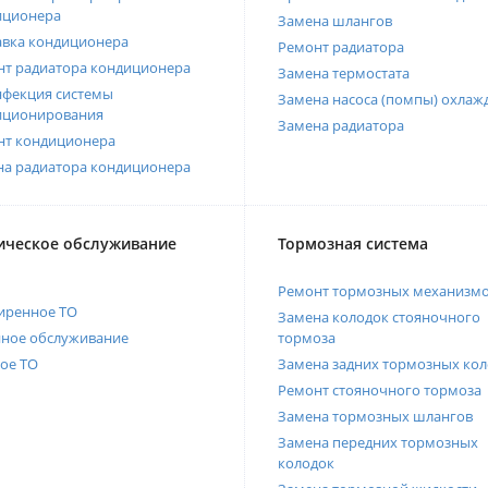
иционера
Замена шлангов
авка кондиционера
Ремонт радиатора
нт радиатора кондиционера
Замена термостата
нфекция системы
Замена насоса (помпы) охлаж
иционирования
Замена радиатора
нт кондиционера
на радиатора кондиционера
ическое обслуживание
Тормозная система
Ремонт тормозных механизм
иренное ТО
Замена колодок стояночного
нное обслуживание
тормоза
ое ТО
Замена задних тормозных кол
Ремонт стояночного тормоза
Замена тормозных шлангов
Замена передних тормозных
колодок