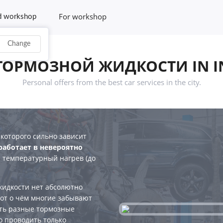
For workshop
d workshop
Change
ТОРМОЗНОЙ ЖИДКОСТИ IN I
Personal offers from the best car services in the city.
 которого сильно зависит
работает в невероятно
 температурный нагрев (до
жидкости нет абсолютно
 вот о чём многие забывают
ать разные тормозные
о проводить только