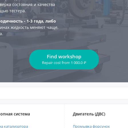
верка состояния и качества
щью тестера.
одичность - 1-3 года, либо
инах жидкость меняют чаще,
а.
Find workshop
Repair cost
from
1 000.0
₽
опная система
Двигатель (ДВС)
а катализатора
Промывка форсунок