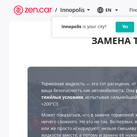
/
Innopolis
EN
Fin
Innopolis
is your city?
Yes
ЗАМЕНА 
Тормозная жидкость — это тот расходник, от
ваша безопасность как автомобилиста. Она
тяжёлых условиях
, испытывая сильнейший
+200°С!)
Может показаться, что в замене тормозной 
ничего сложного. Но это не так. Во-первых,
или же просто игнорируют: нельзя смешив
жидкости вместе, а потому и замену её нужн