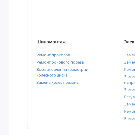
Шиномонтаж
Элек
Ремонт проколов
Заме
Ремонт бокового пореза
Замен
Восстановления геометрии
Ремон
колесного диска
Замен
Замена колес / резины
напр
Замен
Регул
Замен
Ремон
Заме