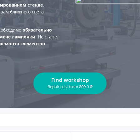
зированном стенде
.
рам ближнего света,
необходимо
обязательно
амене лампочки
. Не станет
 ремонта элементов
Find workshop
Repair cost
from
800.0
₽