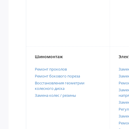
Шиномонтаж
Элек
Ремонт проколов
Заме
Ремонт бокового пореза
Замен
Восстановления геометрии
Ремон
колесного диска
Замен
Замена колес / резины
напр
Замен
Регул
Замен
Ремон