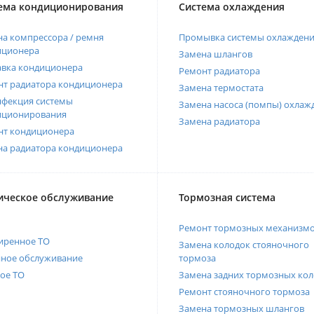
ема кондиционирования
Система охлаждения
а компрессора / ремня
Промывка системы охлажден
иционера
Замена шлангов
авка кондиционера
Ремонт радиатора
нт радиатора кондиционера
Замена термостата
нфекция системы
Замена насоса (помпы) охлаж
иционирования
Замена радиатора
нт кондиционера
на радиатора кондиционера
ическое обслуживание
Тормозная система
Ремонт тормозных механизм
иренное ТО
Замена колодок стояночного
нное обслуживание
тормоза
ое ТО
Замена задних тормозных кол
Ремонт стояночного тормоза
Замена тормозных шлангов