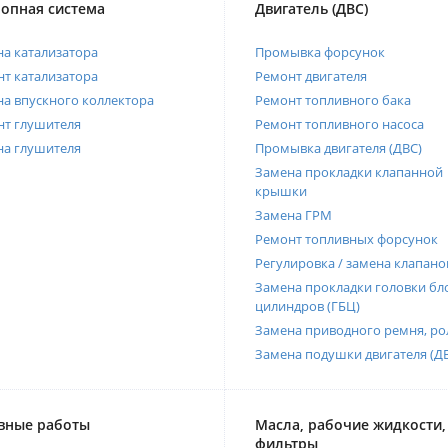
опная система
Двигатель (ДВС)
а катализатора
Промывка форсунок
т катализатора
Ремонт двигателя
а впускного коллектора
Ремонт топливного бака
нт глушителя
Ремонт топливного насоса
на глушителя
Промывка двигателя (ДВС)
Замена прокладки клапанной
крышки
Замена ГРМ
Ремонт топливных форсунок
Регулировка / замена клапано
Замена прокладки головки бл
цилиндров (ГБЦ)
Замена приводного ремня, ро
Замена подушки двигателя (Д
вные работы
Масла, рабочие жидкости,
фильтры