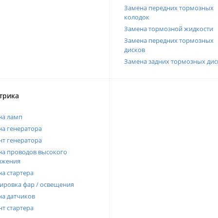
Замена передних тормозных
колодок
Замена тормозной жидкости
Замена передних тормозных
дисков
Замена задних тормозных дис
трика
на ламп
а генератора
т генератора
а проводов высокого
яжения
а стартера
ировка фар / освещения
а датчиков
т стартера