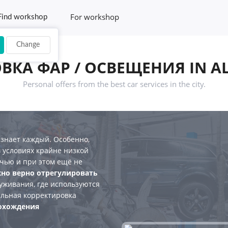
For workshop
Find workshop
Change
ВКА ФАР / ОСВЕЩЕНИЯ IN A
Personal offers from the best car services in the city.
 знает каждый. Особенно,
в условиях крайне низкой
очью и при этом ещё не
но верно отрегулировать
луживания, где используются
ильная корректировка
охождения