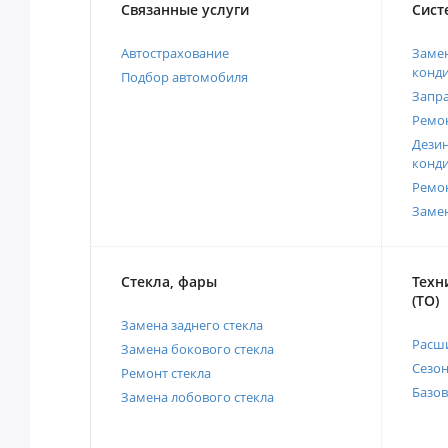
Связанные услуги
Сист
Автострахование
Замен
конд
Подбор автомобиля
Запр
Ремо
Дези
конд
Ремо
Заме
Стекла, фары
Техн
(ТО)
Замена заднего стекла
Расш
Замена бокового стекла
Сезо
Ремонт стекла
Базов
Замена лобового стекла