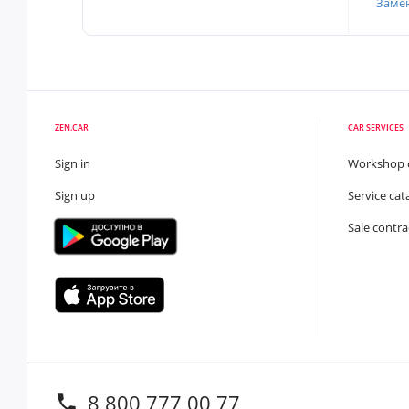
Заме
ZEN.CAR
CAR SERVICES
Sign in
Workshop 
Sign up
Service cat
Sale contra
8 800 777 00 77