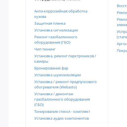
Восст
Анти-коррозийная обработка
Ремон
кузова
Ремон
Защитная пленка
элеме
Установка сигнализации
Испра
Ремонт газобаллонного
(стап
оборудования (ГБО)
Аргон
Чип тюнинг
Покра
Установка, ремонт парктроников /
камеры
Бронирование фар
Установка шумоизоляции
Установка / ремонт предпускового
обогревателя (Webasto)
Установка / демонтаж
газобаллонного оборудования
(ГБО)
Тонирование стекол - комплект
Установка аудио компонентов