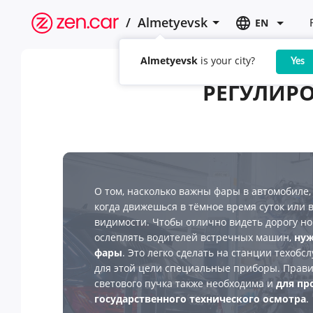
/
Almetyevsk
EN
Almetyevsk
is your city?
Yes
РЕГУЛИРО
О том, насколько важны фары в автомобиле,
когда движешься в тёмное время суток или 
видимости. Чтобы отлично видеть дорогу н
ослеплять водителей встречных машин,
нуж
фары
. Это легко сделать на станции техобс
для этой цели специальные приборы. Прав
светового пучка также необходима и
для пр
государственного технического осмотра
.