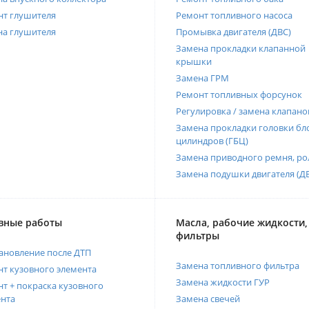
нт глушителя
Ремонт топливного насоса
на глушителя
Промывка двигателя (ДВС)
Замена прокладки клапанной
крышки
Замена ГРМ
Ремонт топливных форсунок
Регулировка / замена клапано
Замена прокладки головки бл
цилиндров (ГБЦ)
Замена приводного ремня, ро
Замена подушки двигателя (Д
вные работы
Масла, рабочие жидкости,
фильтры
ановление после ДТП
Замена топливного фильтра
т кузовного элемента
Замена жидкости ГУР
т + покраска кузовного
нта
Замена свечей