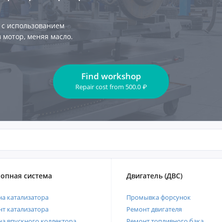
 с использованием
 мотор, меняя масло.
Find workshop
Repair cost
from
500.0
₽
опная система
Двигатель (ДВС)
а катализатора
Промывка форсунок
т катализатора
Ремонт двигателя
а впускного коллектора
Ремонт топливного бака