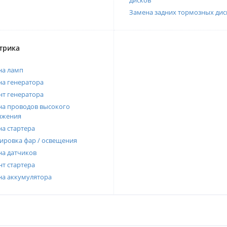
дисков
Замена задних тормозных дис
трика
на ламп
а генератора
т генератора
а проводов высокого
яжения
а стартера
ировка фар / освещения
а датчиков
т стартера
на аккумулятора