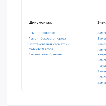
Шиномонтаж
Элек
Ремонт проколов
Заме
Ремонт бокового пореза
Замен
Восстановления геометрии
Ремон
колесного диска
Замен
Замена колес / резины
напр
Замен
Регул
Замен
Ремон
Заме