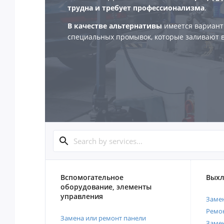
трудна и требует профессионализма
.
В качестве альтернативы
имеется вариант
специальных промывок, которые заливают в
Вспомогательное
Выхл
оборудование, элементы
управления
Замен
Ремон
Замена или ремонт панели
Замен