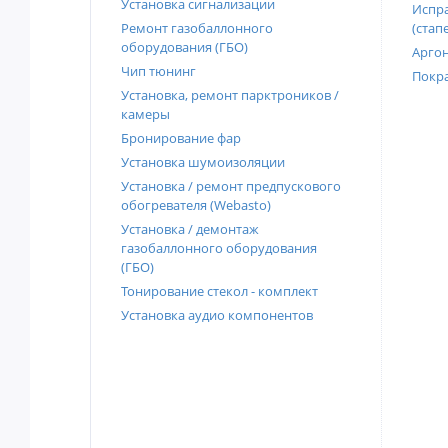
Установка сигнализации
Испра
Ремонт газобаллонного
(стап
оборудования (ГБО)
Аргон
Чип тюнинг
Покра
Установка, ремонт парктроников /
камеры
Бронирование фар
Установка шумоизоляции
Установка / ремонт предпускового
обогревателя (Webasto)
Установка / демонтаж
газобаллонного оборудования
(ГБО)
Тонирование стекол - комплект
Установка аудио компонентов