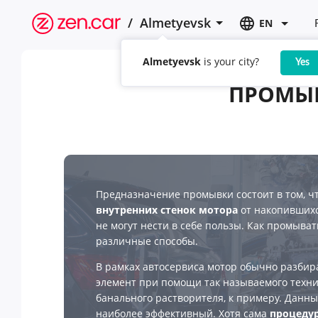
/
Almetyevsk
EN
Almetyevsk
is your city?
Yes
ПРОМЫВ
Предназначение промывки состоит в том, 
внутренних стенок мотора
от накопившихс
не могут нести в себе пользы. Как промыва
различные способы.
В рамках автосервиса мотор обычно разби
элемент при помощи так называемого техни
банального растворителя, к примеру. Данн
наиболее эффективный. Хотя сама
процедур