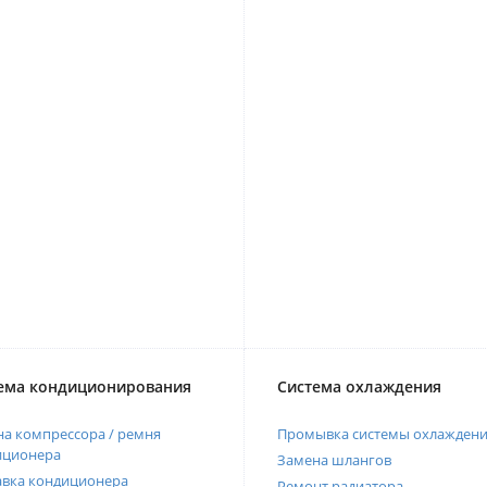
ема кондиционирования
Система охлаждения
а компрессора / ремня
Промывка системы охлажден
иционера
Замена шлангов
авка кондиционера
Ремонт радиатора