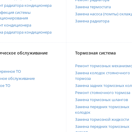
нт радиатора кондиционера
Замена термостата
нфекция системы
Замена насоса (помпы) охлаж
иционирования
Замена радиатора
нт кондиционера
на радиатора кондиционера
ическое обслуживание
Тормозная система
Ремонт тормозных механизм
иренное ТО
Замена колодок стояночного
нное обслуживание
тормоза
ое ТО
Замена задних тормозных кол
Ремонт стояночного тормоза
Замена тормозных шлангов
Замена передних тормозных
колодок
Замена тормозной жидкости
Замена передних тормозных