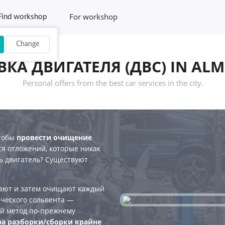
For workshop
Find workshop
Change
КА ДВИГАТЕЛЯ (ДВС) IN ALM
Personal offers from the best car services in the city.
чтобы
провести очищение
я отложений, которые никак
ть двигатель? Существуют
рают и затем очищают каждый
ческого сольвента —
ый метод по-прежнему
а разборки/сборки крайне