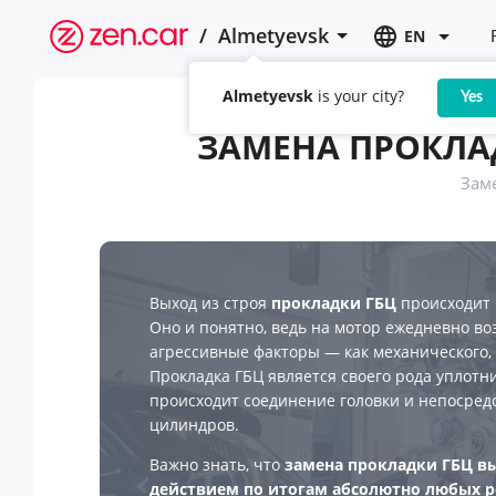
/
Almetyevsk
EN
Almetyevsk
is your city?
Yes
ЗАМЕНА ПРОКЛА
Заме
Выход из строя
прокладки ГБЦ
происходит 
Оно и понятно, ведь на мотор ежедневно в
агрессивные факторы — как механического, 
Прокладка ГБЦ является своего рода уплотни
происходит соединение головки и непосред
цилиндров.
Важно знать, что
замена прокладки ГБЦ в
действием по итогам абсолютно любых 