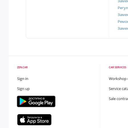
Замен
Регул
Замен
Ремон
Заме
ZEN.CAR
CAR SERVICES
Sign in
Workshop 
Sign up
Service cat
Sale contra