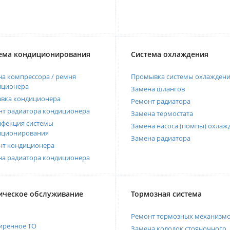
ема кондиционирования
Система охлаждения
а компрессора / ремня
Промывка системы охлажден
иционера
Замена шлангов
авка кондиционера
Ремонт радиатора
нт радиатора кондиционера
Замена термостата
нфекция системы
Замена насоса (помпы) охлаж
иционирования
Замена радиатора
нт кондиционера
на радиатора кондиционера
ическое обслуживание
Тормозная система
Ремонт тормозных механизм
иренное ТО
Замена колодок стояночного