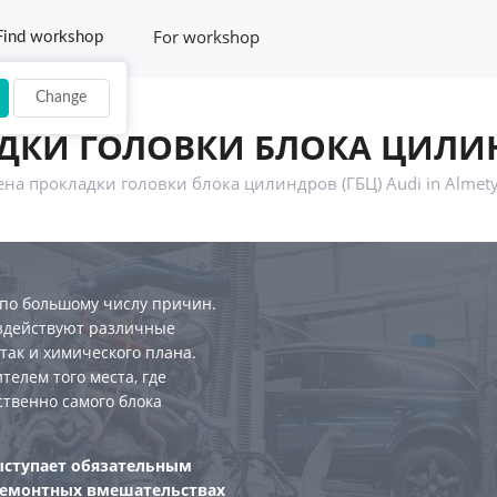
For workshop
Find workshop
Change
ДКИ ГОЛОВКИ БЛОКА ЦИЛИНД
на прокладки головки блока цилиндров (ГБЦ) Audi in Almet
по большому числу причин.
оздействуют различные
так и химического плана.
телем того места, где
ственно самого блока
ыступает обязательным
ремонтных вмешательствах