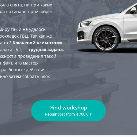
была снята, ни при каких
ратно (иначе произойдёт
иру так и не удалось
окладок ГБЦ. Так как же
 авто?
Ключевой «симптом»
кладки ГБЦ —
трудная задача,
ложности проведения такой
 факт, что мастер
я разборные действия
ьно затем собрать блок
Find workshop
Repair cost
from
4 700.0
₽