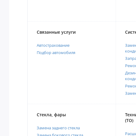
Связанные услуги
Сист
Автострахование
Замен
конд
Подбор автомобиля
Запр
Ремо
Дези
конд
Ремо
Заме
Стекла, фары
Техн
(ТО)
Замена заднего стекла
Расш
Замена бокового стекла