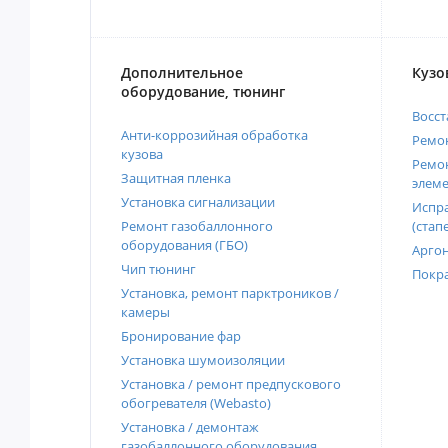
Дополнительное
Кузо
оборудование, тюнинг
Восст
Анти-коррозийная обработка
Ремон
кузова
Ремон
Защитная пленка
элеме
Установка сигнализации
Испра
Ремонт газобаллонного
(стап
оборудования (ГБО)
Аргон
Чип тюнинг
Покра
Установка, ремонт парктроников /
камеры
Бронирование фар
Установка шумоизоляции
Установка / ремонт предпускового
обогревателя (Webasto)
Установка / демонтаж
газобаллонного оборудования