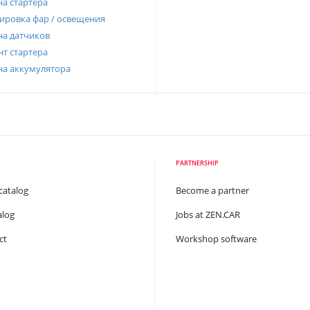
а стартера
ировка фар / освещения
а датчиков
т стартера
на аккумулятора
PARTNERSHIP
catalog
Become a partner
alog
Jobs at ZEN.CAR
ct
Workshop software