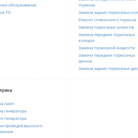
нное обслуживание
тормоза
ое ТО
Замена задних тормозных кол
Ремонт стояночного тормоза
Замена тормозных шлангов
Замена передних тормозных
колодок
Замена тормозной жидкости
Замена передних тормозных
дисков
Замена задних тормозных дис
трика
на ламп
а генератора
т генератора
а проводов высокого
яжения