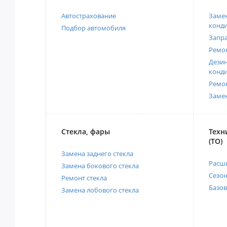
Автострахование
Замен
конд
Подбор автомобиля
Запр
Ремо
Дези
конд
Ремо
Заме
Стекла, фары
Техн
(ТО)
Замена заднего стекла
Расш
Замена бокового стекла
Сезо
Ремонт стекла
Базов
Замена лобового стекла