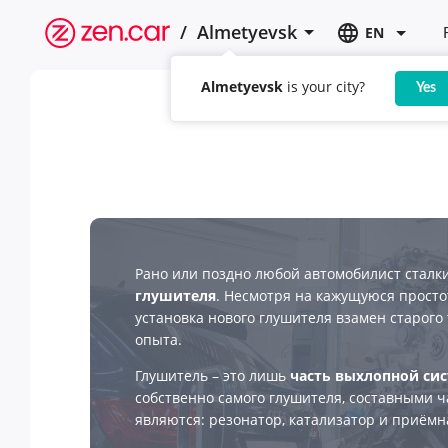
/
Almetyevsk
EN
Almetyevsk
is your city?
Yes
Рано или поздно любой автомобилист сталк
глушителя
. Несмотря на кажущуюся просто
установка нового глушителя взамен старого 
опыта.
Глушитель – это лишь
часть выхлопной си
собственно самого глушителя, составными 
являются: резонатор, катализатор и приёмн