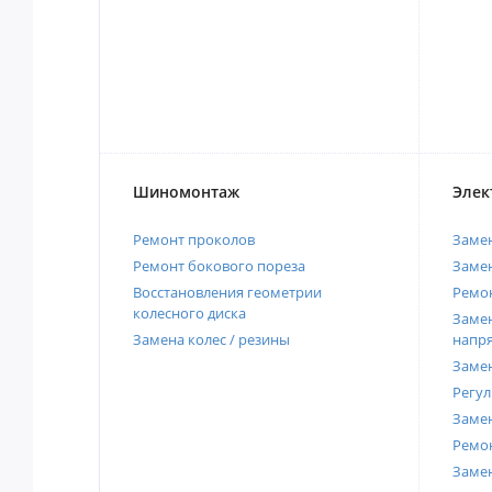
Шиномонтаж
Элек
Ремонт проколов
Заме
Ремонт бокового пореза
Замен
Восстановления геометрии
Ремон
колесного диска
Замен
Замена колес / резины
напр
Замен
Регул
Замен
Ремон
Заме