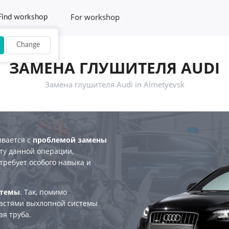
For workshop
Find workshop
Change
ЗАМЕНА ГЛУШИТЕЛЯ AUDI
Замена глушителя Audi in Almetyevsk
ивается с
проблемой замены
ту данной операции,
требует особого навыка и
стемы
. Так, помимо
частями выхлопной системы
ая труба.