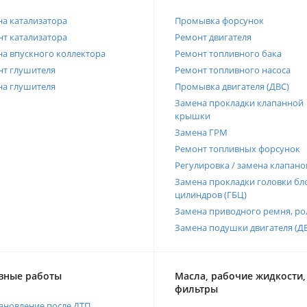
а катализатора
Промывка форсунок
т катализатора
Ремонт двигателя
а впускного коллектора
Ремонт топливного бака
нт глушителя
Ремонт топливного насоса
на глушителя
Промывка двигателя (ДВС)
Замена прокладки клапанной
крышки
Замена ГРМ
Ремонт топливных форсунок
Регулировка / замена клапано
Замена прокладки головки бл
цилиндров (ГБЦ)
Замена приводного ремня, ро
Замена подушки двигателя (Д
вные работы
Масла, рабочие жидкости,
фильтры
ановление после ДТП