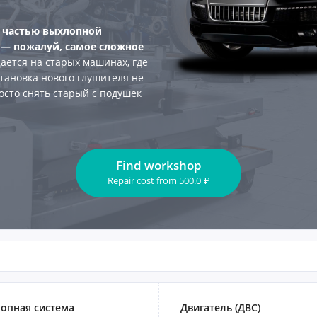
 частью выхлопной
— пожалуй, самое сложное
ается на старых машинах, где
становка нового глушителя не
осто снять старый с подушек
Find workshop
Repair cost
from
500.0
₽
опная система
Двигатель (ДВС)