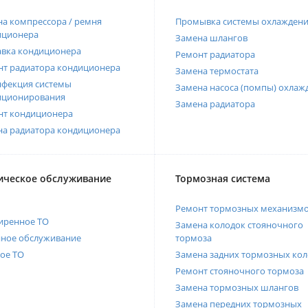
а компрессора / ремня
Промывка системы охлажден
иционера
Замена шлангов
авка кондиционера
Ремонт радиатора
нт радиатора кондиционера
Замена термостата
нфекция системы
Замена насоса (помпы) охлаж
иционирования
Замена радиатора
нт кондиционера
на радиатора кондиционера
ическое обслуживание
Тормозная система
Ремонт тормозных механизм
иренное ТО
Замена колодок стояночного
нное обслуживание
тормоза
ое ТО
Замена задних тормозных кол
Ремонт стояночного тормоза
Замена тормозных шлангов
Замена передних тормозных