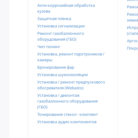
Анти-коррозийная обработка
Ремон
кузова
Ремон
Защитная пленка
элеме
Установка сигнализации
Испра
Ремонт газобаллонного
(стап
оборудования (ГБО)
Аргон
Чип тюнинг
Покра
Установка, ремонт парктроников /
камеры
Бронирование фар
Установка шумоизоляции
Установка / ремонт предпускового
обогревателя (Webasto)
Установка / демонтаж
газобаллонного оборудования
(ГБО)
Тонирование стекол - комплект
Установка аудио компонентов