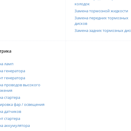
колодок
Замена тормозной жидкости
Замена передних тормозных
дисков
Замена задних тормозных дис
трика
на ламп
а генератора
т генератора
а проводов высокого
яжения
а стартера
ировка фар / освещения
а датчиков
т стартера
на аккумулятора