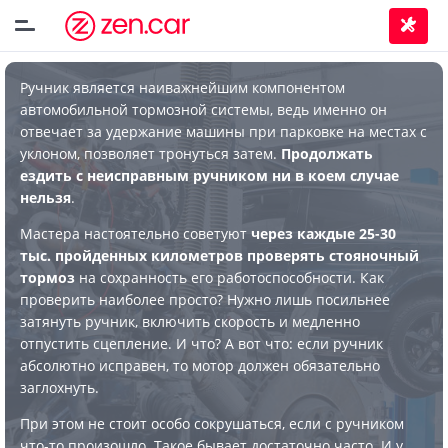
Ручник является наиважнейшим компонентом
автомобильной тормозной системы, ведь именно он
отвечает за удержание машины при парковке на местах с
уклоном, позволяет тронуться затем.
Продолжать
ездить с неисправным ручником ни в коем случае
нельзя
.
Мастера настоятельно советуют
через каждые 25-30
тыс. пройденных километров проверять стояночный
тормоз
на сохранность его работоспособности. Как
проверить наиболее просто? Нужно лишь посильнее
затянуть ручник, включить скорость и медленно
отпустить сцепление. И что? А вот что: если ручник
абсолютно исправен, то мотор должен обязательно
заглохнуть.
При этом не стоит особо сокрушаться, если с ручником
что-то произошло. Такое бывает достаточно часто. И у