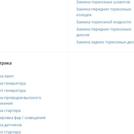
Замена тормозных шлангов
Замена передних тормозных
колодок
Замена тормозной жидкости
Замена передних тормозных
дисков
Замена задних тормозных дис
трика
на ламп
а генератора
т генератора
а проводов высокого
яжения
а стартера
ировка фар / освещения
а датчиков
т стартера