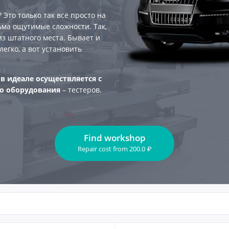
 Это только так всё просто на
ьма ощутимые сложности. Так,
из штатного места. Бывает и
егко, а вот установить
а
в идеале осуществляется с
о оборудования
– тестеров.
Find workshop
Repair cost
from
200.0
₽