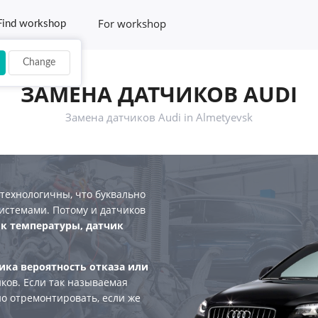
For workshop
Find workshop
Change
ЗАМЕНА ДАТЧИКОВ AUDI
Замена датчиков Audi in Almetyevsk
технологичны, что буквально
стемами. Потому и датчиков
к температуры, датчик
ика вероятность отказа или
ков. Если так называемая
но отремонтировать, если же