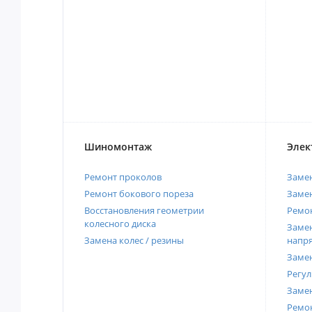
Шиномонтаж
Элек
Ремонт проколов
Заме
Ремонт бокового пореза
Замен
Восстановления геометрии
Ремон
колесного диска
Замен
Замена колес / резины
напр
Замен
Регул
Замен
Ремон