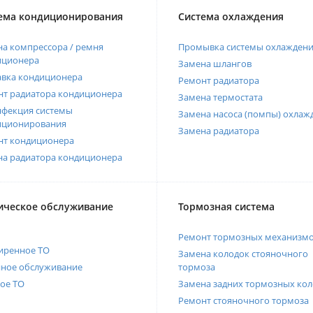
ема кондиционирования
Система охлаждения
а компрессора / ремня
Промывка системы охлажден
иционера
Замена шлангов
авка кондиционера
Ремонт радиатора
нт радиатора кондиционера
Замена термостата
нфекция системы
Замена насоса (помпы) охлаж
иционирования
Замена радиатора
нт кондиционера
на радиатора кондиционера
ическое обслуживание
Тормозная система
Ремонт тормозных механизм
иренное ТО
Замена колодок стояночного
нное обслуживание
тормоза
ое ТО
Замена задних тормозных кол
Ремонт стояночного тормоза