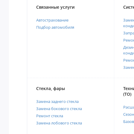
Связанные услуги
Сист
Автострахование
Замен
конд
Подбор автомобиля
Запр
Ремо
Дези
конд
Ремо
Заме
Стекла, фары
Техн
(ТО)
Замена заднего стекла
Расш
Замена бокового стекла
Сезо
Ремонт стекла
Базов
Замена лобового стекла