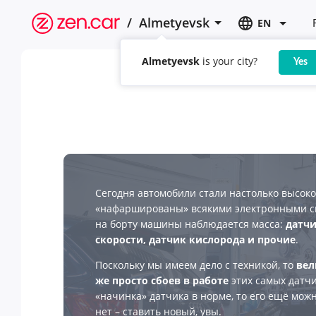
/
Almetyevsk
EN
Almetyevsk
is your city?
Yes
Сегодня автомобили стали настолько высоко
«нафаршированы» всякими электронными си
на борту машины наблюдается масса:
датчи
скорости, датчик кислорода и прочие
.
Поскольку мы имеем дело с техникой, то
вел
же просто сбоев в работе
этих самых датчи
«начинка» датчика в норме, то его ещё мож
нет – ставить новый, увы.