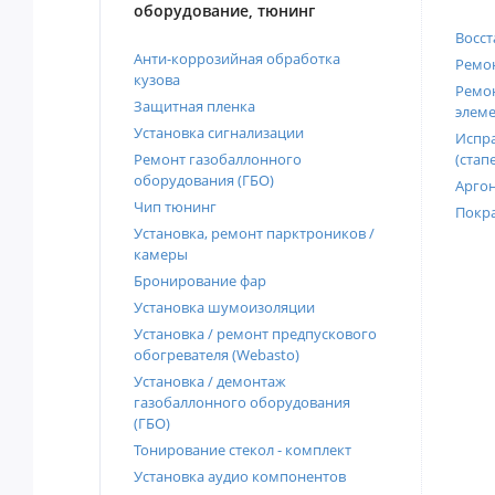
оборудование, тюнинг
Восст
Анти-коррозийная обработка
Ремон
кузова
Ремон
Защитная пленка
элеме
Установка сигнализации
Испра
Ремонт газобаллонного
(стап
оборудования (ГБО)
Аргон
Чип тюнинг
Покра
Установка, ремонт парктроников /
камеры
Бронирование фар
Установка шумоизоляции
Установка / ремонт предпускового
обогревателя (Webasto)
Установка / демонтаж
газобаллонного оборудования
(ГБО)
Тонирование стекол - комплект
Установка аудио компонентов