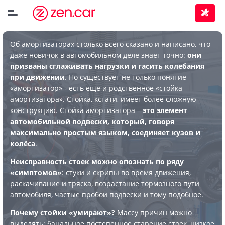
Об амортизаторах столько всего сказано и написано, что
даже новичок в автомобильном деле знает точно:
они
призваны сглаживать нагрузки и гасить колебания
при движении
. Но существует не только понятие
«амортизатор» - есть ещё и родственное «стойка
амортизатора». Стойка, кстати, имеет более сложную
конструкцию. Стойка амортизатора –
это элемент
автомобильной подвески, который, говоря
максимально простым языком, соединяет кузов и
колёса
.
Неисправность стоек можно опознать по ряду
«симптомов»
: стуки и скрипы во время движения,
раскачивание и тряска, возрастание тормозного пути
автомобиля, частые пробои подвески и тому подобное.
Почему стойки «умирают»?
Массу причин можно
выделять: банальное постепенное старение стоек, низкое