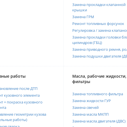
Замена прокладки клапанной
крышки
Замена ГРМ
Ремонт топливных форсунок
Регулировка / замена клапано
Замена прокладки головки бл
цилиндров (ГБЦ)
Замена приводного ремня, ро
Замена подушки двигателя (Д
вные работы
Масла, рабочие жидкости,
фильтры
ановление после ДТП
Замена топливного фильтра
т кузовного элемента
Замена жидкости ГУР
т + покраска кузовного
нта
Замена свечей
вление геометрии кузова
Замена масла МКПП
ельные работы)
Замена масла двигателя (ДВС)
ная сварка