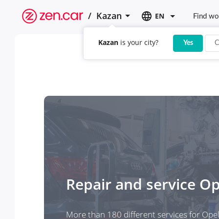
/
Kazan
EN
Find wo
Kazan
is your city?
Yes
C
Repair and service
Op
More than 180 different services for Ope