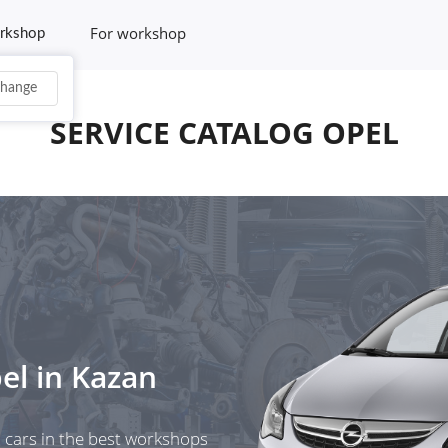
For workshop
rkshop
hange
SERVICE CATALOG OPEL
el
in
Kazan
l cars in the best workshops