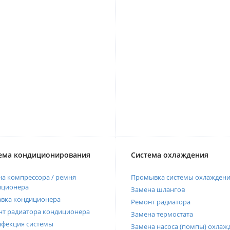
ема кондиционирования
Система охлаждения
а компрессора / ремня
Промывка системы охлажден
иционера
Замена шлангов
авка кондиционера
Ремонт радиатора
нт радиатора кондиционера
Замена термостата
нфекция системы
Замена насоса (помпы) охлаж