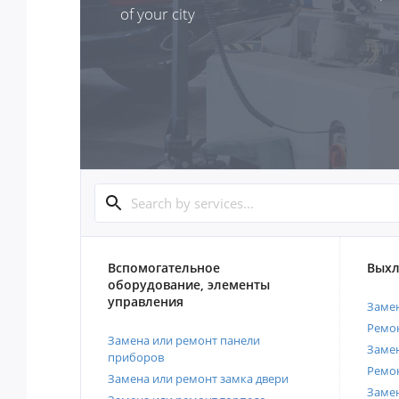
of your city
Вспомогательное
Выхл
оборудование, элементы
управления
Замен
Ремон
Замена или ремонт панели
Замен
приборов
Ремо
Замена или ремонт замка двери
Заме