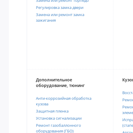
Замена или ремонт торпедо
Регулировка замка двери
Замена или ремонт замка
зажигания
Дополнительное
Кузо
оборудование, тюнинг
Восст
Анти-коррозийная обработка
Ремон
кузова
Ремон
Защитная пленка
элеме
Установка сигнализации
Испра
Ремонт газобаллонного
(стап
оборудования (ГБО)
Аргон