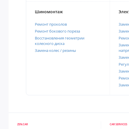
Шиномонтаж
Элек
Ремонт проколов
Заме
Ремонт бокового пореза
Замен
Восстановления геометрии
Ремон
колесного диска
Замен
Замена колес / резины
напр
Замен
Регул
Замен
Ремон
Заме
ZEN.CAR
CAR SERVICES