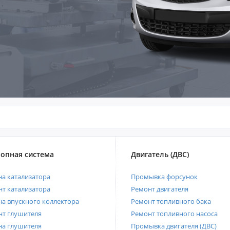
опная система
Двигатель (ДВС)
а катализатора
Промывка форсунок
т катализатора
Ремонт двигателя
а впускного коллектора
Ремонт топливного бака
нт глушителя
Ремонт топливного насоса
на глушителя
Промывка двигателя (ДВС)