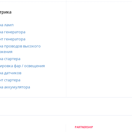
трика
на ламп
а генератора
т генератора
а проводов высокого
яжения
а стартера
ировка фар / освещения
а датчиков
т стартера
на аккумулятора
PARTNERSHIP