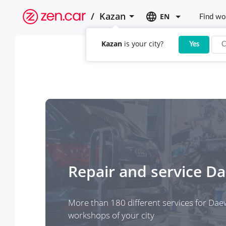
/
Kazan
EN
Find wo
Kazan
is your city?
Yes
C
Repair and service
Da
More than 180 different services for Dae
workshops of your city