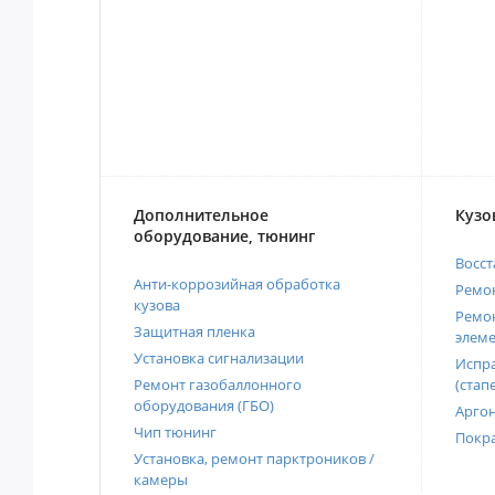
Дополнительное
Кузо
оборудование, тюнинг
Восст
Анти-коррозийная обработка
Ремон
кузова
Ремон
Защитная пленка
элеме
Установка сигнализации
Испра
Ремонт газобаллонного
(стап
оборудования (ГБО)
Аргон
Чип тюнинг
Покра
Установка, ремонт парктроников /
камеры