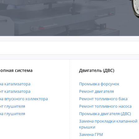
опная система
Двигатель (ДВС)
а катализатора
Промывка форсунок
т катализатора
Ремонт двигателя
а впускного коллектора
Ремонт топливного бака
нт глушителя
Ремонт топливного насоса
на глушителя
Промывка двигателя (ДВС)
Замена прокладки клапанной
крышки
Замена ГРМ