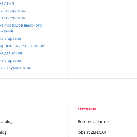
на ламп
а генератора
т генератора
а проводов высокого
яжения
а стартера
ировка фар / освещения
а датчиков
т стартера
на аккумулятора
PARTNERSHIP
catalog
Become a partner
alog
Jobs at ZEN.CAR