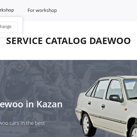
For workshop
rkshop
hange
SERVICE CATALOG DAEWOO
ewoo
in
Kazan
woo cars in the best