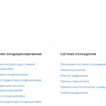
ема кондиционирования
Система охлаждения
а компрессора / ремня
Промывка системы охлажден
иционера
Замена шлангов
авка кондиционера
Ремонт радиатора
нт радиатора кондиционера
Замена термостата
нфекция системы
Замена насоса (помпы) охлаж
иционирования
Замена радиатора
нт кондиционера
на радиатора кондиционера