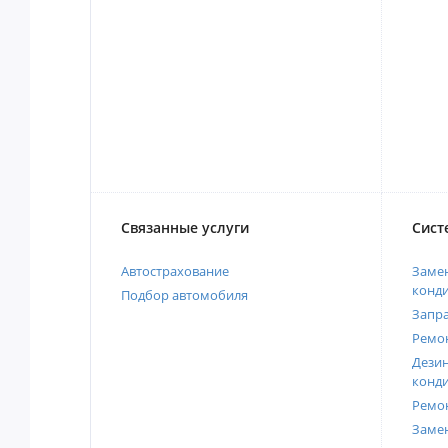
Связанные услуги
Сист
Автострахование
Замен
конд
Подбор автомобиля
Запр
Ремо
Дези
конд
Ремо
Заме