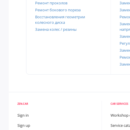
Ремонт проколов
Заме
Ремонт бокового пореза
Замен
Восстановления геометрии
Ремон
колесного диска
Замен
Замена колес / резины
напр
Замен
Регул
Замен
Ремон
Заме
ZEN.CAR
CAR SERVICES
Sign in
Workshop 
Sign up
Service cat