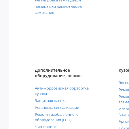
Замена или ремонт замка
зажигания
Дополнительное
Кузо
оборудование, тюнинг
Восст
Анти-коррозийная обработка
Ремон
кузова
Ремон
Защитная пленка
элеме
Установка сигнализации
Испра
Ремонт газобаллонного
(стап
оборудования (ГБО)
Аргон
Чип тюнинг
Покра