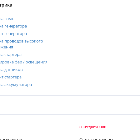
трика
на ламп
а генератора
т генератора
а проводов высокого
яжения
а стартера
ировка фар / освещения
а датчиков
т стартера
на аккумулятора
СОТРУДНИЧЕСТВО
втосервисов
Стать партнером