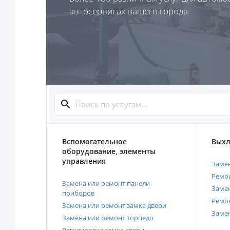
автосервисах вашего города
Вспомогательное
Выхл
оборудование, элементы
управления
Замен
Ремон
Замена или ремонт панели
Замен
приборов
Ремо
Замена или ремонт замка двери
Заме
Замена или ремонт торпедо
Регулировка замка двери