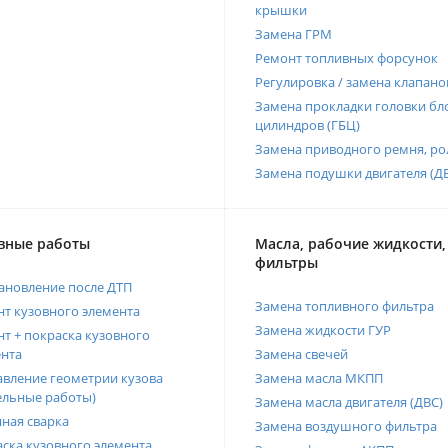
крышки
Замена ГРМ
Ремонт топливных форсунок
Регулировка / замена клапано
Замена прокладки головки бл
цилиндров (ГБЦ)
Замена приводного ремня, ро
Замена подушки двигателя (Д
вные работы
Масла, рабочие жидкости,
фильтры
ановление после ДТП
Замена топливного фильтра
т кузовного элемента
Замена жидкости ГУР
т + покраска кузовного
нта
Замена свечей
вление геометрии кузова
Замена масла МКПП
ельные работы)
Замена масла двигателя (ДВС)
ная сварка
Замена воздушного фильтра
ска кузовного элемента