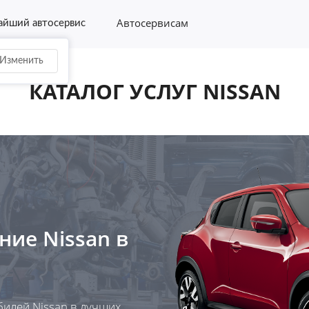
Автосервисам
йший автосервис
Изменить
КАТАЛОГ УСЛУГ NISSAN
ание
Nissan
в
билей Nissan в лучших