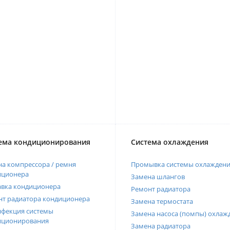
ема кондиционирования
Система охлаждения
а компрессора / ремня
Промывка системы охлажден
иционера
Замена шлангов
авка кондиционера
Ремонт радиатора
нт радиатора кондиционера
Замена термостата
нфекция системы
Замена насоса (помпы) охлаж
иционирования
Замена радиатора