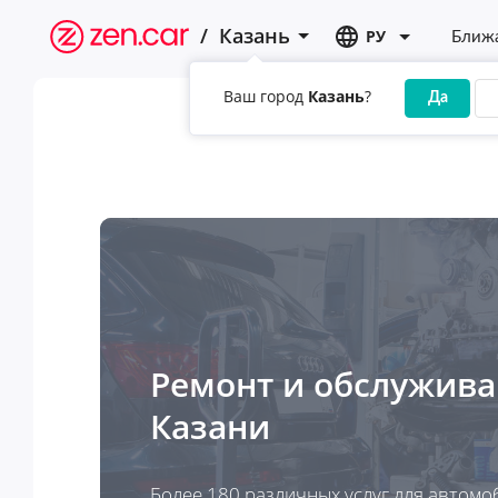
/
Казань
РУ
Ближа
Ваш город
Казань
?
Да
Ремонт и обслужив
Казани
Более 180 различных услуг для автомо