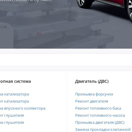
опная система
Двигатель (ДВС)
а катализатора
Промывка форсунок
т катализатора
Ремонт двигателя
а впускного коллектора
Ремонт топливного бака
нт глушителя
Ремонт топливного насоса
на глушителя
Промывка двигателя (ДВС)
Замена прокладки клапанной