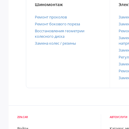
Шиномонтаж
Элек
Ремонт проколов
Заме
Ремонт бокового пореза
Замен
Восстановления геометрии
Ремон
колесного диска
Замен
Замена колес / резины
напр
Замен
Регул
Замен
Ремон
Заме
ZEN.CAR
АВТОУСЛУГИ
Войти
Каталог а