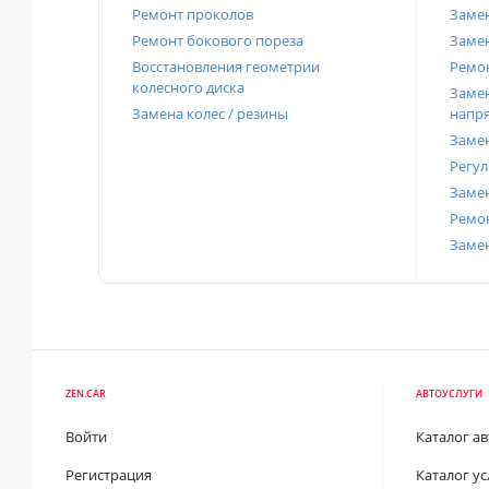
Ремонт проколов
Заме
Ремонт бокового пореза
Замен
Восстановления геометрии
Ремон
колесного диска
Замен
Замена колес / резины
напр
Замен
Регул
Замен
Ремон
Заме
ZEN.CAR
АВТОУСЛУГИ
Войти
Каталог а
Регистрация
Каталог ус