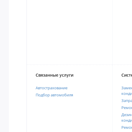
Связанные услуги
Сист
Автострахование
Замен
конд
Подбор автомобиля
Запр
Ремо
Дези
конд
Ремо