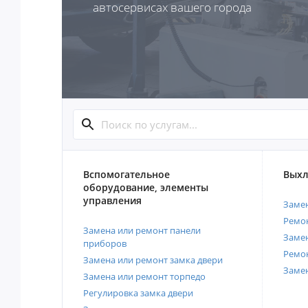
автосервисах вашего города
Вспомогательное
Выхл
оборудование, элементы
управления
Замен
Ремон
Замена или ремонт панели
Замен
приборов
Ремо
Замена или ремонт замка двери
Заме
Замена или ремонт торпедо
Регулировка замка двери