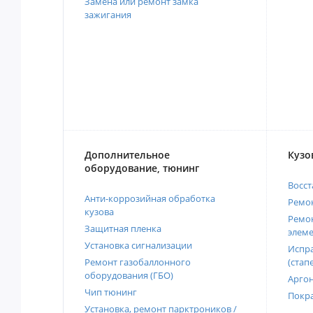
Замена или ремонт замка
зажигания
Дополнительное
Кузо
оборудование, тюнинг
Восст
Анти-коррозийная обработка
Ремон
кузова
Ремон
Защитная пленка
элеме
Установка сигнализации
Испра
Ремонт газобаллонного
(стап
оборудования (ГБО)
Аргон
Чип тюнинг
Покра
Установка, ремонт парктроников /