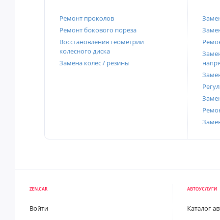
Ремонт проколов
Заме
Ремонт бокового пореза
Замен
Восстановления геометрии
Ремон
колесного диска
Замен
Замена колес / резины
напр
Замен
Регул
Замен
Ремон
Заме
ZEN.CAR
АВТОУСЛУГИ
Войти
Каталог а