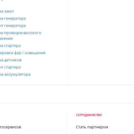
на ламп
а генератора
т генератора
а проводов высокого
яжения
а стартера
ировка фар / освещения
а датчиков
т стартера
на аккумулятора
СОТРУДНИЧЕСТВО
втосервисов
Стать партнером