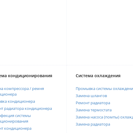
ема кондиционирования
Система охлаждения
а компрессора / ремня
Промывка системы охлажден
иционера
Замена шлангов
авка кондиционера
Ремонт радиатора
нт радиатора кондиционера
Замена термостата
нфекция системы
Замена насоса (помпы) охлаж
иционирования
Замена радиатора
нт кондиционера