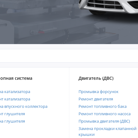
опная система
Двигатель (ДВС)
а катализатора
Промывка форсунок
т катализатора
Ремонт двигателя
а впускного коллектора
Ремонт топливного бака
нт глушителя
Ремонт топливного насоса
на глушителя
Промывка двигателя (ДВС)
Замена прокладки клапанной
крышки