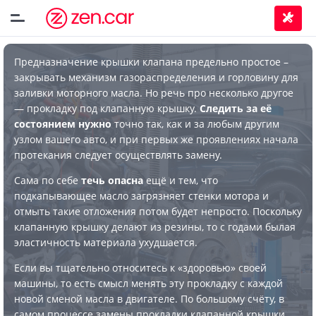
Предназначение крышки клапана предельно простое –
закрывать механизм газораспределения и горловину для
заливки моторного масла. Но речь про несколько другое
— прокладку под клапанную крышку.
Следить за её
состоянием нужно
точно так, как и за любым другим
узлом вашего авто, и при первых же проявлениях начала
протекания следует осуществлять замену.
Сама по себе
течь опасна
ещё и тем, что
подкапывающее масло загрязняет стенки мотора и
отмыть такие отложения потом будет непросто. Поскольку
клапанную крышку делают из резины, то с годами былая
эластичность материала ухудшается.
Если вы тщательно относитесь к «здоровью» своей
машины, то есть смысл менять эту прокладку с каждой
новой сменой масла в двигателе. По большому счёту, в
самом процессе замены прокладки клапанной крышки