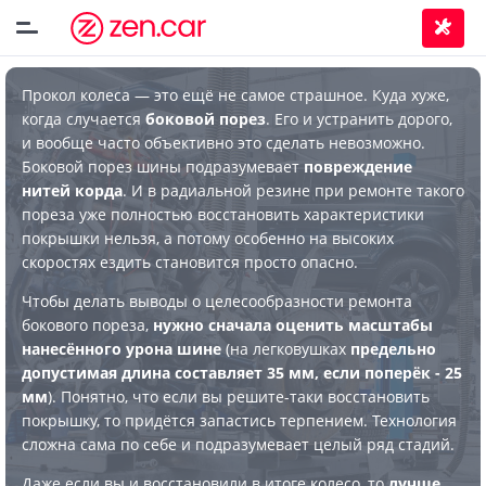
Прокол колеса — это ещё не самое страшное. Куда хуже,
когда случается
боковой порез
. Его и устранить дорого,
и вообще часто объективно это сделать невозможно.
Боковой порез шины подразумевает
повреждение
нитей корда
. И в радиальной резине при ремонте такого
пореза уже полностью восстановить характеристики
покрышки нельзя, а потому особенно на высоких
скоростях ездить становится просто опасно.
Чтобы делать выводы о целесообразности ремонта
бокового пореза,
нужно сначала оценить масштабы
нанесённого урона шине
(на легковушках
предельно
допустимая длина составляет 35 мм, если поперёк - 25
мм
). Понятно, что если вы решите-таки восстановить
покрышку, то придётся запастись терпением. Технология
сложна сама по себе и подразумевает целый ряд стадий.
Даже если вы и восстановили в итоге колесо, то
лучше