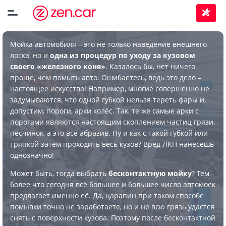
Мойка автомобиля – это не только наведение внешнего
лоска, но и
одна из процедур по уходу за кузовом
своего «железного коня»
. Казалось бы, нет ничего
проще, чем помыть авто. Ошибаетесь, ведь это дело –
настоящее искусство! Например, многие совершенно не
задумываются, что одной губкой нельзя тереть фары и,
допустим, пороги, арки колёс. Так, те же самые арки с
порогами являются настоящим скоплением частиц грязи,
песчинок, а это всё абразив. Ну и как с такой губкой или
тряпкой затем проходить весь кузов? Вред ЛКП нанесёшь
однозначно!
Может быть, тогда выбрать
бесконтактную мойку
? Тем
более что сегодня всё большее и большее число автомоек
предлагает именно её. Да, царапин при таком способе
помывки точно не заработаете, но и не всю грязь удастся
снять с поверхности кузова. Поэтому после бесконтактной